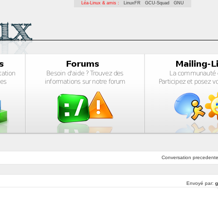
Léa-Linux & amis :
LinuxFR
GCU-Squad
GNU
Conversation
precedent
Envoyé par:
g