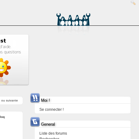
Moi !
e
ou
suivante
Se connecter !
loq
General
Liste des forums