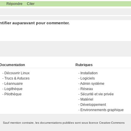
Répondre
Citer
ntifier auparavant pour commenter.
Documentation
Rubriques
Découvrir Linux
Installation
Trucs & Astuces
Logiciels
Léannuaire
Admin système
Logithèque
Réseau
Pilothèque
Sécurité et vie privée
Matériel
Développement
Environnements graphique
Sauf mention contraire, les documentations publiées sont sous licence
Creative-Commons