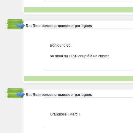
Re: Ressources processeur partagées
Bonjour gloq,
on dirait du LTSP couplé à un cluster...
Re: Ressources processeur partagées
Grandiose ! Merci !