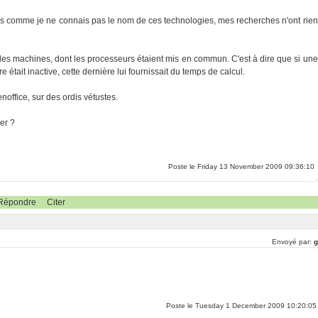
mais comme je ne connais pas le nom de ces technologies, mes recherches n'ont rien
illes machines, dont les processeurs étaient mis en commun. C'est à dire que si une
était inactive, cette dernière lui fournissait du temps de calcul.
enoffice, sur des ordis vétustes.
er ?
Poste le Friday 13 November 2009 09:36:10
Répondre
Citer
Envoyé par:
g
Poste le Tuesday 1 December 2009 10:20:05