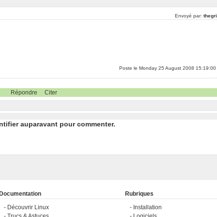
Envoyé par:
thegr
Poste le Monday 25 August 2008 15:19:00
Répondre
Citer
ntifier auparavant pour commenter.
Documentation
Rubriques
Découvrir Linux
Installation
Trucs & Astuces
Logiciels