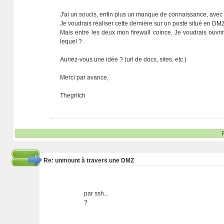
J'ai un soucis, enfin plus un manque de connaissance, av
Je voudrais réaliser cette dernière sur un poste situé en DMZ 
Mais entre les deux mon firewall coince. Je voudrais ouvr
lequel ?
Auriez-vous une idée ? (url de docs, sites, etc.)
Merci par avance,
Thegritch
Re: unmount à travers une DMZ
par ssh...
?