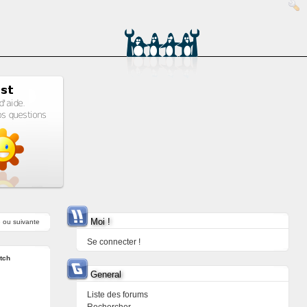
Moi !
e
ou
suivante
Se connecter !
itch
General
Liste des forums