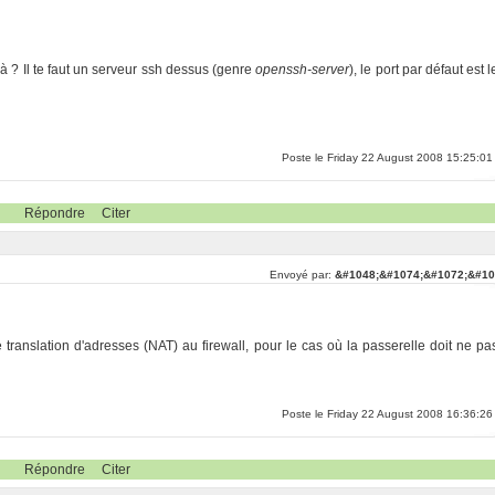
à ? Il te faut un serveur ssh dessus (genre
openssh-server
), le port par défaut est l
Poste le Friday 22 August 2008 15:25:01
Répondre
Citer
Envoyé par:
&#1048;&#1074;&#1072;&#10
translation d'adresses (NAT) au firewall, pour le cas où la passerelle doit ne pa
Poste le Friday 22 August 2008 16:36:26
Répondre
Citer