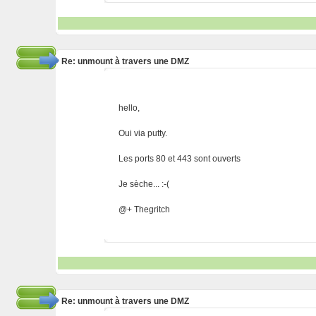
Re: unmount à travers une DMZ
hello,
Oui via putty.
Les ports 80 et 443 sont ouverts
Je sèche... :-(
@+ Thegritch
Re: unmount à travers une DMZ