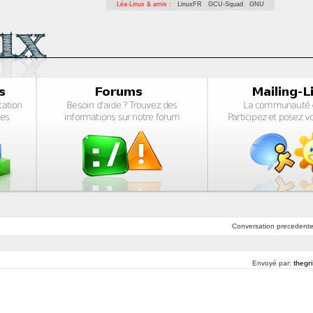
Léa-Linux & amis :
LinuxFR
GCU-Squad
GNU
Conversation
precedent
Envoyé par:
thegr