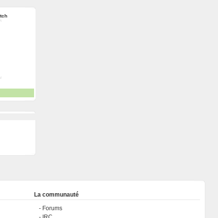
itch
La communauté
Forums
IRC