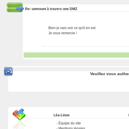
Re: unmount à travers une DMZ
Bien je vais voir ce qu'il en est.
Je vous remercie !
Veuillez vous authe
Léa-Linux
Équipe du site
Mentions légales