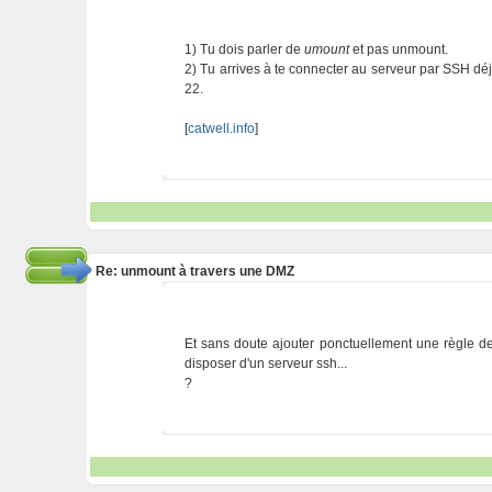
1) Tu dois parler de
umount
et pas unmount.
2) Tu arrives à te connecter au serveur par SSH déj
22.
[
catwell.info
]
Re: unmount à travers une DMZ
Et sans doute ajouter ponctuellement une règle de 
disposer d'un serveur ssh...
?