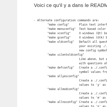
Voici ce qu'il y a dans le READ
- Alternate configuration commands are:

	"make config"      Plain text interface.

	"make menuconfig"  Text based color menus, radiolists & dialogs.

	"make xconfig"     X windows (Qt) based configuration tool.

	"make gconfig"     X windows (Gtk) based configuration tool.

	"make oldconfig"   Default all questions based on the contents of

			   your existing ./.config file and asking about

			   new config symbols.

	"make silentoldconfig"

			   Like above, but avoids cluttering the screen

			   with questions already answered.

	"make defconfig"   Create a ./.config file by using the default

			   symbol values from arch/$ARCH/defconfig.

	"make allyesconfig"

			   Create a ./.config file by setting symbol

			   values to 'y' as much as possible.

	"make allmodconfig"

			   Create a ./.config file by setting symbol

			   values to 'm' as much as possible.

	"make allnoconfig" Create a ./.config file by setting symbol

			   values to 'n' as much as possible.
