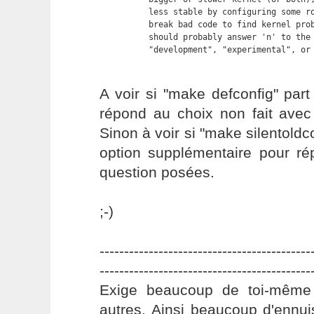
	  less stable by configuring some routines to actively try to

	  break bad code to find kernel problems (kmalloc()).  Thus you

	  should probably answer 'n' to the questions for

          "development", "experimental", or
A voir si "make defconfig" part
répond au choix non fait avec 
Sinon à voir si "make silentoldc
option supplémentaire pour ré
question posées.
;-)
-------------------------------------------
-------------------------------------------
Exige beaucoup de toi-même
autres. Ainsi beaucoup d'ennui