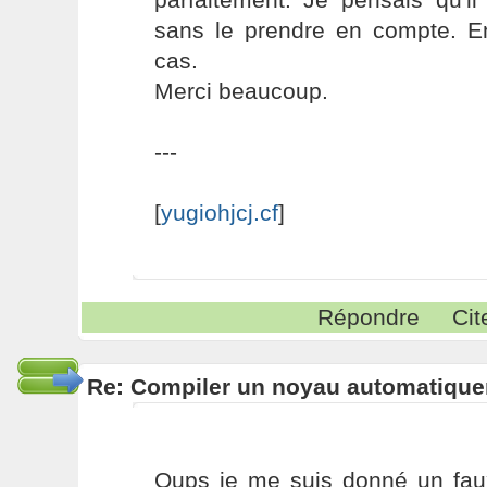
sans le prendre en compte. En
cas.
Merci beaucoup.
---
[
yugiohjcj.cf
]
Répondre
Cit
Re: Compiler un noyau automatiqu
Oups je me suis donné un faux