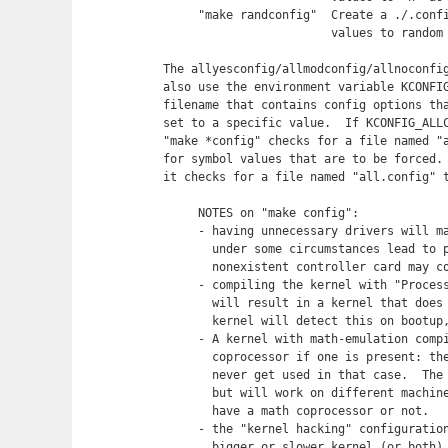
	"make randconfig"  Create a ./.config file by setting symbol

			   values to random values.

   The allyesconfig/allmodconfig/allnoconfig
   also use the environment variable KCONFIG
   filename that contains config options tha
   set to a specific value.  If KCONFIG_ALLC
   "make *config" checks for a file named "a
   for symbol values that are to be forced. 
   it checks for a file named "all.config" t
	NOTES on "make config":

	- having unnecessary drivers will make the kernel bigger, and can

	  under some circumstances lead to problems: probing for a

	  nonexistent controller card may confuse your other controllers

	- compiling the kernel with "Processor type" set higher than 386

	  will result in a kernel that does NOT work on a 386.  The

	  kernel will detect this on bootup, and give up.

	- A kernel with math-emulation compiled in will still use the

	  coprocessor if one is present: the math emulation will just

	  never get used in that case.  The kernel will be slightly larger,

	  but will work on different machines regardless of whether they

	  have a math coprocessor or not. 

	- the "kernel hacking" configuration details usually result in a

	  bigger or slower kernel (or both), and can even make the kernel
