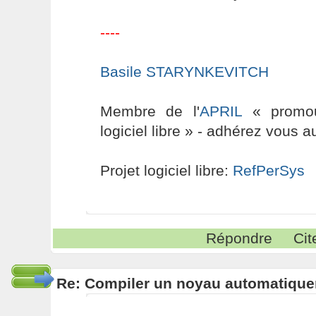
----
Basile STARYNKEVITCH
Membre de l'
APRIL
« promouv
logiciel libre » - adhérez vous a
Projet logiciel libre:
RefPerSys
Répondre
Cit
Re: Compiler un noyau automatiqu