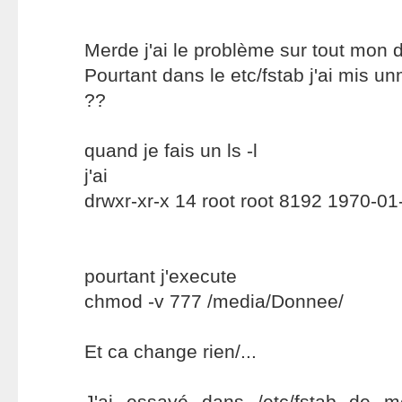
Merde j'ai le problème sur tout mon 
Pourtant dans le etc/fstab j'ai mis 
??
quand je fais un ls -l
j'ai
drwxr-xr-x 14 root root 8192 1970-0
pourtant j'execute
chmod -v 777 /media/Donnee/
Et ca change rien/...
J'ai essayé dans /etc/fstab de me