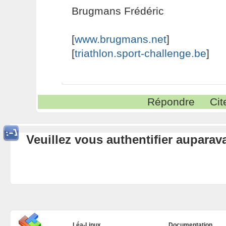
Brugmans Frédéric
[
www.brugmans.net
]
[
triathlon.sport-challenge.be
]
Répondre
Cit
Veuillez vous authentifier aupara
Léa-Linux
Documentation