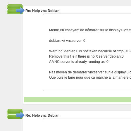
Re: Help vnc Debian
Meme en essayant de démarer sur le display 0 c'est 
debian:~# vncserver :0
Warning: debian:0 is not taken because of /tmp/.X0-
Remove this file if there is no X server debian:0
A VNC server is already running as :0
Pas moyen de démarrer vncserver sur le display 0 c
Que puis je faire pour que ca marche à la maniere
Re: Help vnc Debian