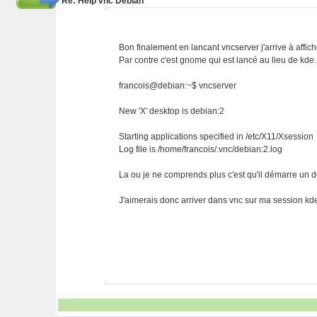
Re: Help vnc Debian
Bon finalement en lancant vncserver j'arrive à affi
Par contre c'est gnome qui est lancé au lieu de kde.
francois@debian:~$ vncserver
New 'X' desktop is debian:2
Starting applications specified in /etc/X11/Xsession
Log file is /home/francois/.vnc/debian:2.log
La ou je ne comprends plus c'est qu'il démarre un de
J'aimerais donc arriver dans vnc sur ma session k