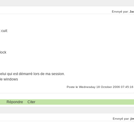
Envoyé par:
Ja
cuit:
lock
elui qui est démarré lors de ma session.
 de windows
Poste le Wednesday 18 October 2006 07:45:16
Répondre
Citer
Envoyé par:
ji