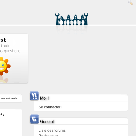
Moi !
e
ou
suivante
Se connecter !
cky
General
Liste des forums