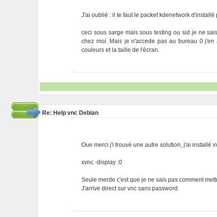
J'ai oublié : il te faut le packet kdenetwork d'insta
ceci sous sarge mais sous testing ou sid je ne sai
chez moi. Mais je n'accede pas au bureau 0 j'en ai
couleurs et la taille de l'écran.
Re: Help vnc Debian
Oue merci j'i trouvé une autre solution, j'ai installé
xvnc -display :0
Seule merde c'est que je ne sais pas comment mett
J'arrive direct sur vnc sans password