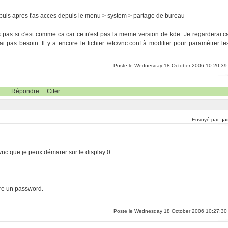
llé puis apres t'as acces depuis le menu > system > partage de bureau
s pas si c'est comme ca car ce n'est pas la meme version de kde. Je regarderai c
 pas besoin. Il y a encore le fichier /etc/vnc.conf à modifier pour paramétrer le
Poste le Wednesday 18 October 2006 10:20:39
Répondre
Citer
Envoyé par:
ja
 xvnc que je peux démarer sur le display 0
re un password.
Poste le Wednesday 18 October 2006 10:27:30