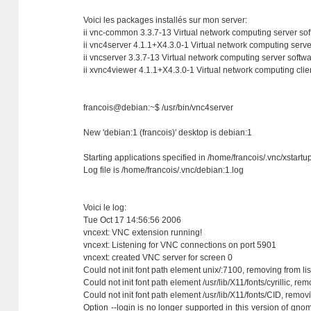
Voici les packages installés sur mon server:
ii vnc-common 3.3.7-13 Virtual network computing server so
ii vnc4server 4.1.1+X4.3.0-1 Virtual network computing serve
ii vncserver 3.3.7-13 Virtual network computing server softw
ii xvnc4viewer 4.1.1+X4.3.0-1 Virtual network computing clien
francois@debian:~$ /usr/bin/vnc4server
New 'debian:1 (francois)' desktop is debian:1
Starting applications specified in /home/francois/.vnc/xstartu
Log file is /home/francois/.vnc/debian:1.log
Voici le log:
Tue Oct 17 14:56:56 2006
vncext: VNC extension running!
vncext: Listening for VNC connections on port 5901
vncext: created VNC server for screen 0
Could not init font path element unix/:7100, removing from lis
Could not init font path element /usr/lib/X11/fonts/cyrillic, rem
Could not init font path element /usr/lib/X11/fonts/CID, removi
Option --login is no longer supported in this version of gnom