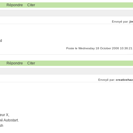
Répondre
Citer
Envoyé par:
ji
wd
Poste le Wednesday 18 October 2006 10:36:21
Répondre
Citer
Envoyé par:
creativehaz
eur X,
é Autostart.
.sh