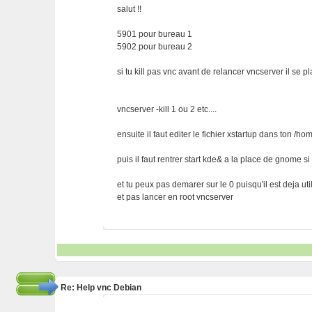
salut !!
5901 pour bureau 1
5902 pour bureau 2
si tu kill pas vnc avant de relancer vncserver il se p
vncserver -kill 1 ou 2 etc....
ensuite il faut editer le fichier xstartup dans ton /ho
puis il faut rentrer start kde& a la place de gnome s
et tu peux pas demarer sur le 0 puisqu'il est deja uti
et pas lancer en root vncserver
Re: Help vnc Debian