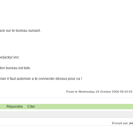
lace sur le bureau suivant.
me/jacky/.vnc
i ton bureau est kde.
liser il faut autoriser a te connecter dessus pour ca !
Poste le Wednesday 18 October 2006 09:43:03
Répondre
Citer
Envoyé par:
ji