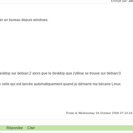
Envoyé par:
Ja
cher un bureau depuis windows.
sktop sur debian:2 alors que le desktop que j'utilise se trouve sur debian:0.
de celle qui est lancée automatiquement quand je démarre ma bécane Linux.
Poste le Wednesday 18 October 2006 07:10:24
Répondre
Citer