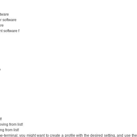
ftware
r software
are
t software f
p
t!
oving from list!
ng from list!
e-terminal; you might want to create a profile with the desired setting, and use the