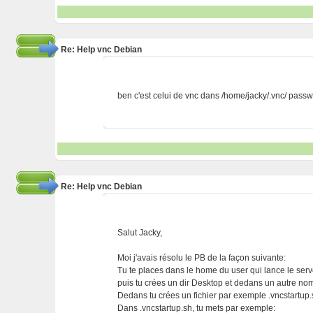
Re: Help vnc Debian
ben c'est celui de vnc dans /home/jacky/.vnc/ pass
Re: Help vnc Debian
Salut Jacky,
Moi j'avais résolu le PB de la façon suivante:
Tu te places dans le home du user qui lance le serv
puis tu crées un dir Desktop et dedans un autre nom
Dedans tu crées un fichier par exemple .vncstartup
Dans .vncstartup.sh, tu mets par exemple: