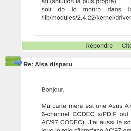
ati (solution la plus propre)
soit de le mettre dans le
/lib/modules/2.4.22/kernel/drive
Répondre
Cit
Re: Alsa disparu
Bonjour,
Ma carte mere est une Asus 
6-channel CODEC s/PDIF out i
AC'97 CODEC). J'ai aussi le s
joue le role d'interface AC'97 en