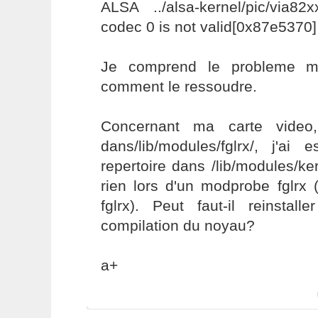
ALSA ../alsa-kernel/pic/via82
codec 0 is not valid[0x87e5370]
Je comprend le probleme m
comment le ressoudre.
Concernant ma carte video
dans/lib/modules/fglrx/, j'ai
repertoire dans /lib/modules/k
rien lors d'un modprobe fglrx 
fglrx). Peut faut-il reinstal
compilation du noyau?
a+