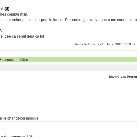
moi
a mes compte msn.
 semble marcher puisque je peut le lancer. Par contre je n'arrive pas a me connecter a
3.
e idée ca serait deja ca lol
Poste le Thursday 16 June 2005 07:18:39
Répondre
Citer
Envoyé par:
Perra
r le changelog indique :
d gaim-encryption-2.38.