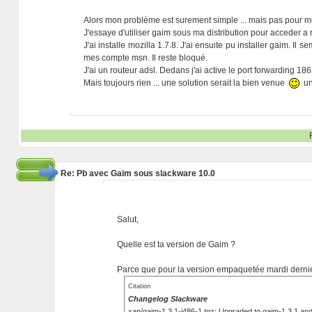
Alors mon problème est surement simple ... mais pas pour 
J'essaye d'utiliser gaim sous ma distribution pour acceder 
J'ai installe mozilla 1.7.8. J'ai ensuite pu installer gaim. Il
mes compte msn. Il reste bloqué.
J'ai un routeur adsl. Dedans j'ai active le port forwarding 186
Mais toujours rien ... une solution serait la bien venue
un
Re: Pb avec Gaim sous slackware 10.0
Salut,
Quelle est ta version de Gaim ?
Parce que pour la version empaquetée mardi dernie
Citation
Changelog Slackware
xap/gaim-1.3.1-i486-1.tgz: Upgraded to gaim-1.3.1 an