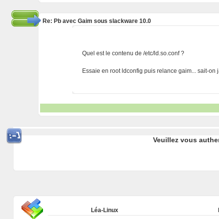
Re: Pb avec Gaim sous slackware 10.0
Quel est le contenu de /etc/ld.so.conf ?
Essaie en root ldconfig puis relance gaim... sait-on j
Veuillez vous authe
Léa-Linux