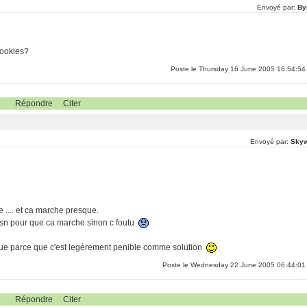
Envoyé par:
By
cookies?
Poste le Thursday 16 June 2005 16:54:54
Répondre
Citer
Envoyé par:
Skyw
e .... et ca marche presque.
 msn pour que ca marche sinon c foutu
venue parce que c'est legèrement penible comme solution
Poste le Wednesday 22 June 2005 06:44:01
Répondre
Citer