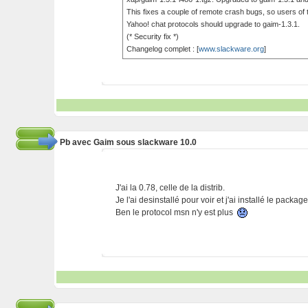
This fixes a couple of remote crash bugs, so users o
Yahoo! chat protocols should upgrade to gaim-1.3.1.
(* Security fix *)
Changelog complet : [
www.slackware.org
]
Pb avec Gaim sous slackware 10.0
J'ai la 0.78, celle de la distrib.
Je l'ai desinstallé pour voir et j'ai installé le packag
Ben le protocol msn n'y est plus