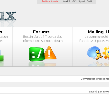
Léa-Linux & amis :
LinuxFR
GCU-Squad
GNU
Conversation
precedent
Envoyé par:
Skyw