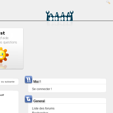
Moi !
e
ou
suivante
Se connecter !
olf
General
Liste des forums