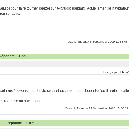
ayer.so) pour faire tourner deezer sur 64Studio (debian). Actuellement le navigateur
 par synaptic.
Poste le Tuesday 8 September 2009 11:38:48
Répondre
Citer
Envoyé par:
blade
el ( /usr/iceweasel ou /opt/iceweasel ou autre... tout dépends d'ou il a été installé
)
dans l'adresse du navigateur
Poste le Monday 14 September 2009 15:00:28
Répondre
Citer