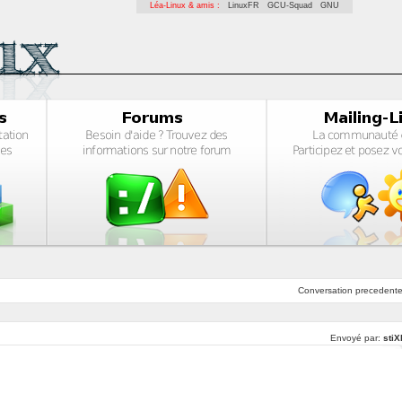
Léa-Linux & amis :
LinuxFR
GCU-Squad
GNU
Conversation
precedent
Envoyé par:
stiX