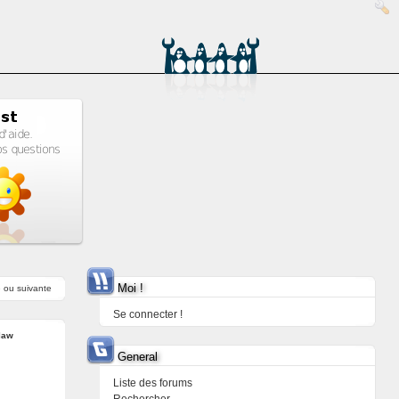
Moi !
e
ou
suivante
Se connecter !
law
General
Liste des forums