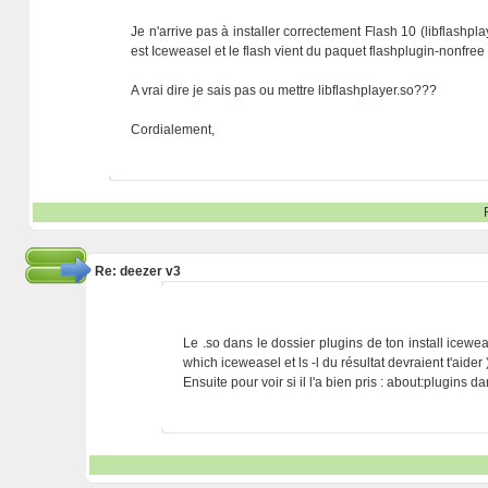
Je n'arrive pas à installer correctement Flash 10 (libflashpl
est Iceweasel et le flash vient du paquet flashplugin-nonfree
A vrai dire je sais pas ou mettre libflashplayer.so???
Cordialement,
Re: deezer v3
Le .so dans le dossier plugins de ton install iceweas
which iceweasel et ls -l du résultat devraient t'aider 
Ensuite pour voir si il l'a bien pris : about:plugins 