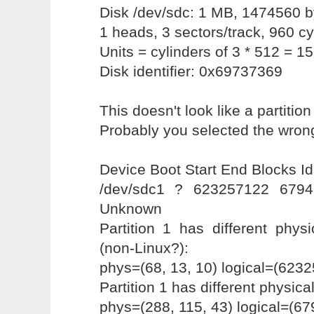
Disk /dev/sdc: 1 MB, 1474560 b
1 heads, 3 sectors/track, 960 cy
Units = cylinders of 3 * 512 = 1
Disk identifier: 0x69737369
This doesn't look like a partition
Probably you selected the wron
Device Boot Start End Blocks I
/dev/sdc1 ? 623257122 679
Unknown
Partition 1 has different physi
(non-Linux?):
phys=(68, 13, 10) logical=(6232
Partition 1 has different physica
phys=(288, 115, 43) logical=(67