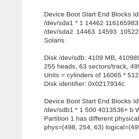
Device Boot Start End Blocks I
/dev/sda1 * 1 14462 116165983
/dev/sda2 14463 14593 10522
Solaris
Disk /dev/sdb: 4109 MB, 41098
255 heads, 63 sectors/track, 49
Units = cylinders of 16065 * 51
Disk identifier: 0x0217934c
Device Boot Start End Blocks I
/dev/sdb1 * 1 500 4013536+ b
Partition 1 has different physica
phys=(498, 254, 63) logical=(49