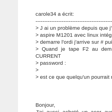
carole34 a écrit:
-------------------------------------------
> J ai un problème depuis que j
> aspire M1201 avec linux intég
> demarre l'ordi j'arrive sur # pu
> Quand je tape F2 au dema
CURRENT
> password :
>
> est ce que quelqu'un pourrait 
Bonjour,
J'ai aussi acheté un acer ave