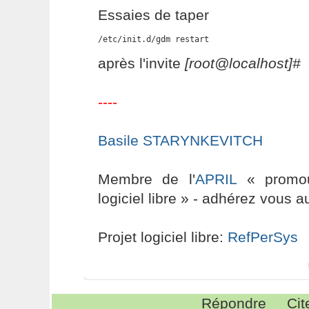
Essaies de taper
/etc/init.d/gdm restart
après l'invite
[root@localhost]#
----
Basile STARYNKEVITCH
Membre de l'
APRIL
« promouv
logiciel libre » - adhérez vous a
Projet logiciel libre:
RefPerSys
Répondre
Cit