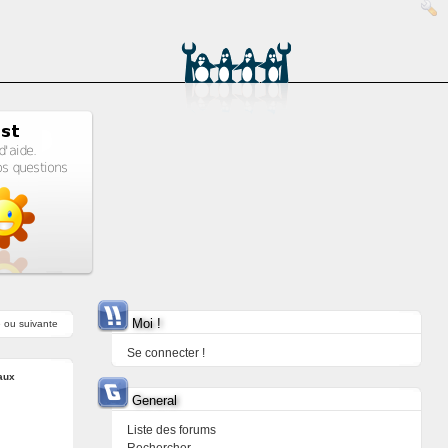
Moi !
e
ou
suivante
Se connecter !
aux
General
Liste des forums