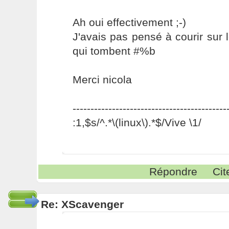
Ah oui effectivement ;-)
J'avais pas pensé à courir sur
qui tombent #%b
Merci nicola
-------------------------------------------
:1,$s/^.*\(linux\).*$/Vive \1/
Répondre
Cit
Re: XScavenger