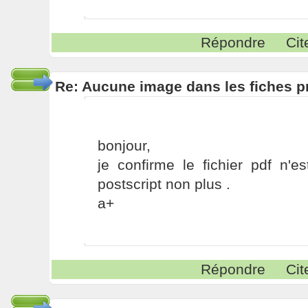
Répondre
Cit
Re: Aucune image dans les fiches p
bonjour,
je confirme le fichier pdf n'est
postscript non plus .
a+
Répondre
Cit