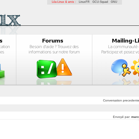
Léa-Linux & amis :
LinuxFR
GCU-Squad
GNU
Conversation
precedent
Envoyé par:
marc