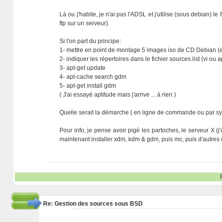
Là ou j'habite, je n'ai pas l'ADSL et j'utilise (sous debian) l
ftp sur un serveur).
Si l'on part du principe:
1- mettre en point de montage 5 images iso de CD Debian (e
2- indiquer les répertoires dans le fichier sources.list (vi ou 
3- apt-get update
4- apt-cache search gdm
5- apt-get install gdm
( J'ai essayé aptitude mais j'arrive ... à rien )
Quelle serait la démarche ( en ligne de commande ou par sy
Pour info, je pense avoir pigé les partoches, le serveur X (
maintenant installer xdm, kdm & gdm, puis mc, puis d'autres d'
Re: Gestion des sources sous BSD