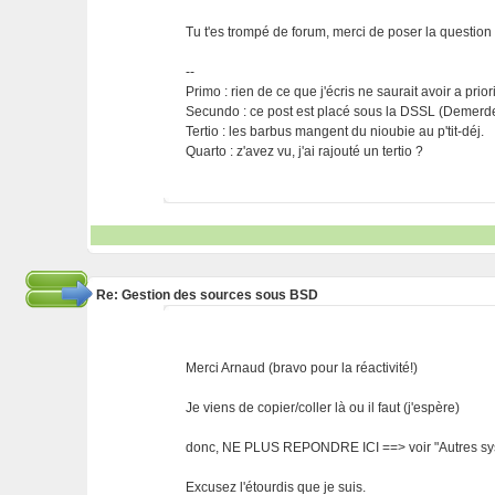
Tu t'es trompé de forum, merci de poser la question
--
Primo : rien de ce que j'écris ne saurait avoir a prio
Secundo : ce post est placé sous la DSSL (Demerde
Tertio : les barbus mangent du nioubie au p'tit-déj.
Quarto : z'avez vu, j'ai rajouté un tertio ?
Re: Gestion des sources sous BSD
Merci Arnaud (bravo pour la réactivité!)
Je viens de copier/coller là ou il faut (j'espère)
donc, NE PLUS REPONDRE ICI ==> voir "Autres sys
Excusez l'étourdis que je suis.