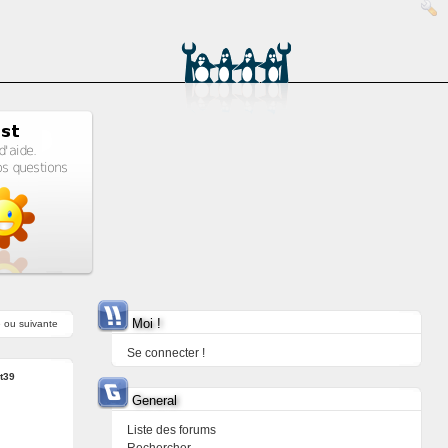
Moi !
e
ou
suivante
Se connecter !
t39
General
Liste des forums