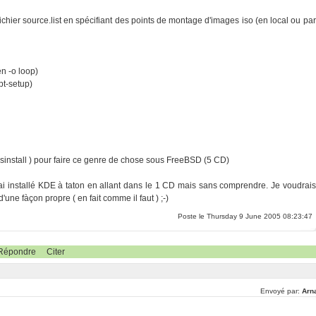
e fichier source.list en spécifiant des points de montage d'images iso (en local ou par
n -o loop)
apt-setup)
sinstall ) pour faire ce genre de chose sous FreeBSD (5 CD)
j'ai installé KDE à taton en allant dans le 1 CD mais sans comprendre. Je voudrais
une fàçon propre ( en fait comme il faut ) ;-)
Poste le Thursday 9 June 2005 08:23:47
Répondre
Citer
Envoyé par:
Arn