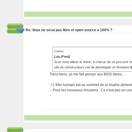
Re: linux ne serai pas libre et open source a 100% ?
Citation
Léa (Fred)
Si on veut utiliser le driver, à chacun de se procurer l
site du constructeur) voir de développer un firmware li
Tiens tiens, ça me fait penser aux BIOS libres...
.:! L'être humain est au sommet de la chaîne alimentai
-- Pour les nouveaux linuxiens : Ce n'est pas en cont
-