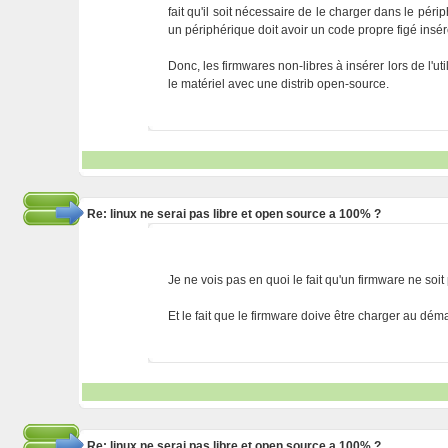
fait qu'il soit nécessaire de le charger dans le p
un périphérique doit avoir un code propre figé insé
Donc, les firmwares non-libres à insérer lors de l'uti
le matériel avec une distrib open-source.
Re: linux ne serai pas libre et open source a 100% ?
Je ne vois pas en quoi le fait qu'un firmware ne soi
Et le fait que le firmware doive être charger au déma
Re: linux ne serai pas libre et open source a 100% ?