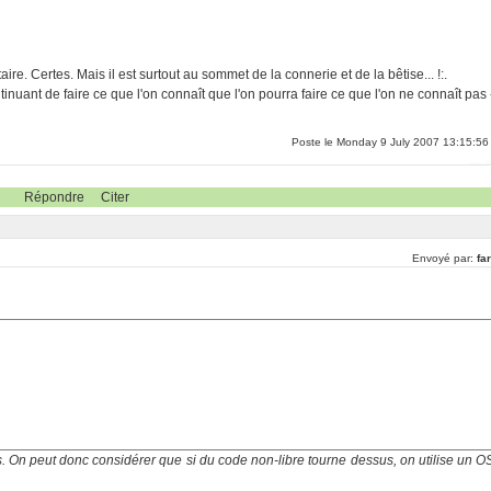
re. Certes. Mais il est surtout au sommet de la connerie et de la bêtise... !:.
inuant de faire ce que l'on connaît que l'on pourra faire ce que l'on ne connaît pas 
Poste le Monday 9 July 2007 13:15:56
Répondre
Citer
Envoyé par:
far
s. On peut donc considérer que si du code non-libre tourne dessus, on utilise un O