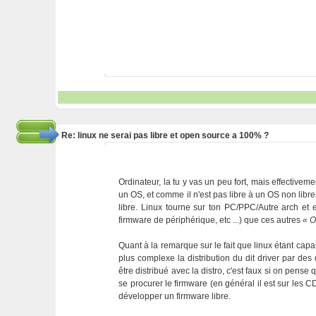
Re: linux ne serai pas libre et open source a 100% ?
Ordinateur, la tu y vas un peu fort, mais effectiveme
un OS, et comme il n'est pas libre à un OS non libre
libre. Linux tourne sur ton PC/PPC/Autre arch et 
firmware de périphérique, etc ...) que ces autres
« O
Quant à la remarque sur le fait que linux étant capa
plus complexe la distribution du dit driver par des 
être distribué avec la distro, c'est faux si on pense q
se procurer le firmware (en général il est sur les CD
développer un firmware libre.