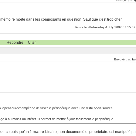
en mémoire morte dans les composants en question. Sauf que c'est trop cher.
Poste le Wednesday 4 July 2007 07:15:57
Répondre
Citer
Envoyé par:
far
as 'opensource' empêche d'utiliser le périphérique avec une distri open-source.
ge à au moins un intérêt : il permet de mettre à jour facilement le périphérique.
-source puisque'un firmware binaire, non documenté et propriétaire est manipulé pa