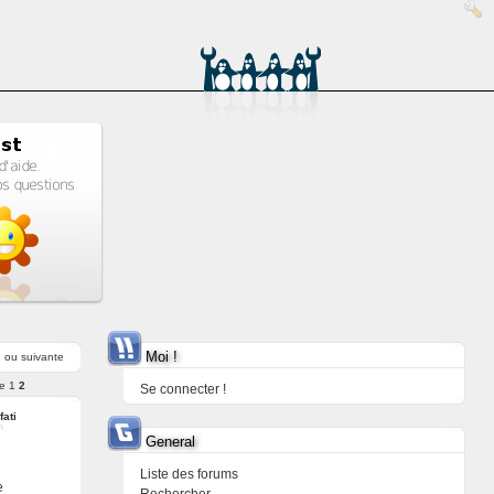
Moi !
e
ou
suivante
e
1
2
Se connecter !
fati
General
Liste des forums
e