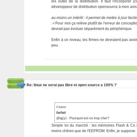
les outils de la distribution. Il faut l'incorpore
développeur de distribution opensource à mon avis
au moins un intérêt : il permet de mettre à jour faci
:-/ Pour moi ça relève plutôt de l'erreur de concepti
devrait pas évoluer séparément du périphérique.
Enfin à ce niveau, les firmes ne devraient pas avoir
peu.
Re: linux ne serai pas libre et open source a 100% ?
Citation
farfati
@tg(y) : Pourquoi est-ce trop cher?
Simple loi du marché : les mémoires Flash & Co s
moins chères que de l'EEPROM. Enfin, je suppose.