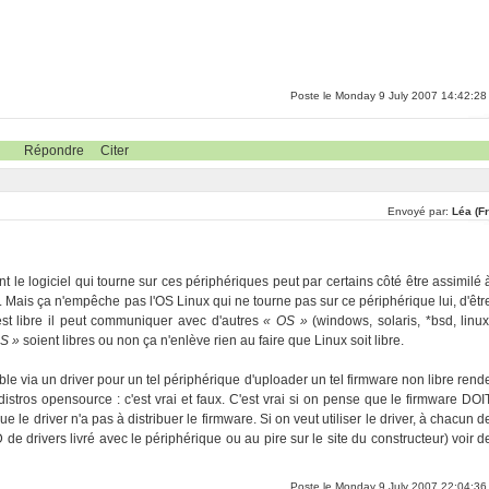
Poste le Monday 9 July 2007 14:42:28
Répondre
Citer
Envoyé par:
Léa (F
nt le logiciel qui tourne sur ces périphériques peut par certains côté être assimilé 
. Mais ça n'empêche pas l'OS Linux qui ne tourne pas sur ce périphérique lui, d'êtr
est libre il peut communiquer avec d'autres
« OS »
(windows, solaris, *bsd, linux
S »
soient libres ou non ça n'enlève rien au faire que Linux soit libre.
ble via un driver pour un tel périphérique d'uploader un tel firmware non libre rend
distros opensource : c'est vrai et faux. C'est vrai si on pense que le firmware DOI
ue le driver n'a pas à distribuer le firmware. Si on veut utiliser le driver, à chacun d
 de drivers livré avec le périphérique ou au pire sur le site du constructeur) voir d
Poste le Monday 9 July 2007 22:04:36