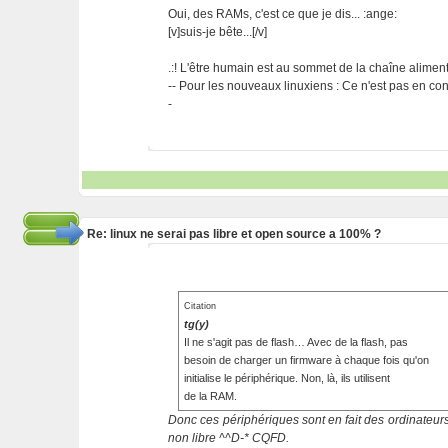
Oui, des RAMs, c'est ce que je dis... :ange:
[v]suis-je bête...[/v]
.:! L'être humain est au sommet de la chaîne alimentai
-- Pour les nouveaux linuxiens : Ce n'est pas en cont
-
Re: linux ne serai pas libre et open source a 100% ?
Citation
tg(y)
Il ne s'agit pas de flash… Avec de la flash, pas
besoin de charger un firmware à chaque fois qu'on
initialise le périphérique. Non, là, ils utilisent
de la RAM.
Donc ces périphériques sont en fait des ordinateur
non libre ^^D-* CQFD.