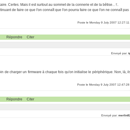
re. Certes. Mais il est surtout au sommet de la connerie et de la bêtise... !:.
inuant de faire ce que l'on connaît que l'on pourra faire ce que l'on ne connaît pas 
Poste le Monday 9 July 2007 12:27:11
Répondre
Citer
Envoyé par:
t
in de charger un firmware à chaque fois qu'on initialise le périphérique. Non, là, il
Poste le Monday 9 July 2007 12:47:28
Répondre
Citer
Envoyé par:
merlin8