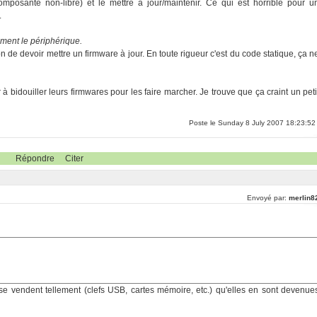
r (composante non-libre) et le mettre à jour/maintenir. Ce qui est horrible pour u
.
lement le périphérique.
on de devoir mettre un firmware à jour. En toute rigueur c'est du code statique, ça n
 à bidouiller leurs firmwares pour les faire marcher. Je trouve que ça craint un peti
Poste le Sunday 8 July 2007 18:23:52
Répondre
Citer
Envoyé par:
merlin8
e vendent tellement (clefs USB, cartes mémoire, etc.) qu'elles en sont devenue