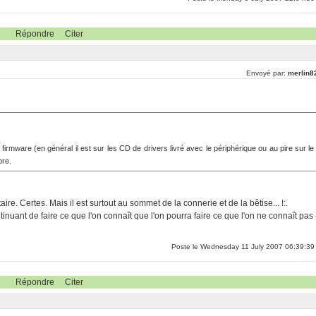
Répondre
Citer
Envoyé par:
merlin8
e firmware (en général il est sur les CD de drivers livré avec le périphérique ou au pire sur le
bre.
re. Certes. Mais il est surtout au sommet de la connerie et de la bêtise... !:.
inuant de faire ce que l'on connaît que l'on pourra faire ce que l'on ne connaît pas 
Poste le Wednesday 11 July 2007 06:39:39
Répondre
Citer