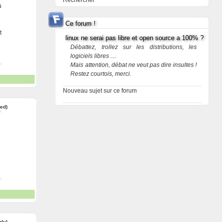
Rechercher
ù
Ce forum !
t
linux ne serai pas libre et open source a 100% ?
Débattez, trollez sur les distributions, les
logiciels libres ....
Mais attention, débat ne veut pas dire insultes !
Restez courtois, merci.
Nouveau sujet sur ce forum
red)
g(y)