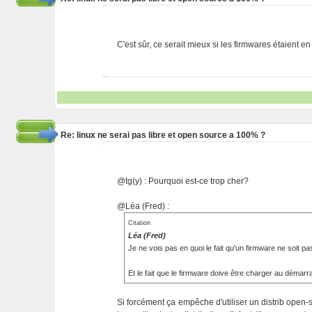
C'est sûr, ce serait mieux si les firmwares étaient 
Re: linux ne serai pas libre et open source a 100% ?
@tg(y) : Pourquoi est-ce trop cher?
@Léa (Fred) :
Citation
Léa (Fred)
Je ne vois pas en quoi le fait qu'un firmware ne soit p
Et le fait que le firmware doive être charger au démarra
Si forcément ça empêche d'utiliser un distrib open