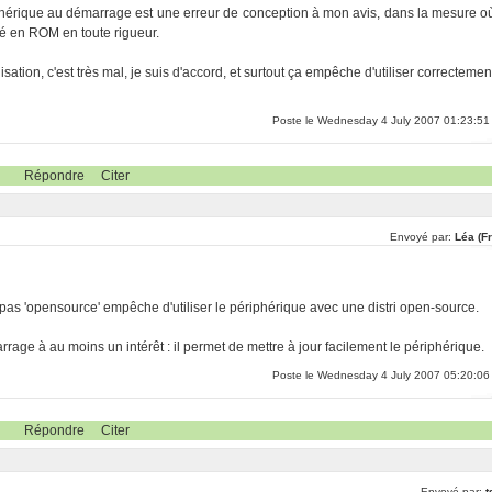
ériphérique au démarrage est une erreur de conception à mon avis, dans la mesure o
ré en ROM en toute rigueur.
lisation, c'est très mal, je suis d'accord, et surtout ça empêche d'utiliser correctemen
Poste le Wednesday 4 July 2007 01:23:51
Répondre
Citer
Envoyé par:
Léa (F
t pas 'opensource' empêche d'utiliser le périphérique avec une distri open-source.
rrage à au moins un intérêt : il permet de mettre à jour facilement le périphérique.
Poste le Wednesday 4 July 2007 05:20:06
Répondre
Citer
Envoyé par:
t