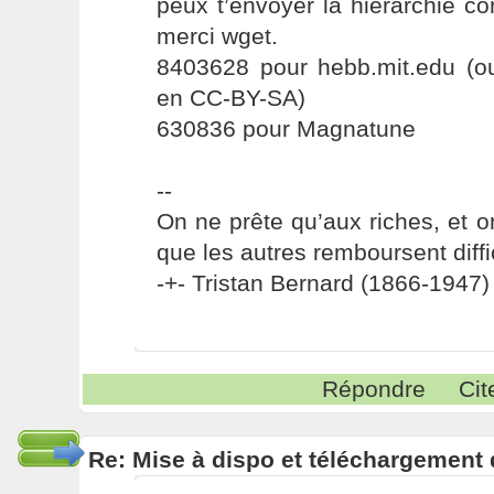
peux t’envoyer la hiérarchie c
merci wget.
8403628 pour hebb.mit.edu (ou
en CC-BY-SA)
630836 pour Magnatune
--
On ne prête qu’aux riches, et o
que les autres remboursent diffi
-+- Tristan Bernard (1866-1947) 
Répondre
Cit
Re: Mise à dispo et téléchargement