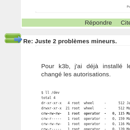
Po
Répondre
Cit
Re: Juste 2 problèmes mineurs.
Pour k3b, j'ai déjà installé 
changé les autorisations.
$ ll /dev

total 4

dr-xr-xr-x   4 root  wheel     -      512 Ja
crw-rw-rw-   1 root  operator  -   0, 115 M

crw-r-----   1 root  operator  -   0, 159 Ma
crw-rw-rw-   1 root  operator  -   0, 116 Ma
crw-r-----   1 root  operator  -   0, 120 Ma