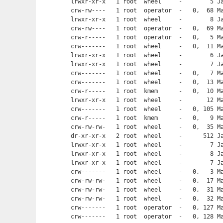
lrwxr-xr-x   1 root  wheel     -        5 Ja
crw-rw----   1 root  operator  -   0,  68 Ma
lrwxr-xr-x   1 root  wheel     -        8 Ja
crw-rw----   1 root  operator  -   0,  69 Ma
crw-r-----   1 root  operator  -   0,   5 Ma
crw-------   1 root  wheel     -   0,  11 Ma
lrwxr-xr-x   1 root  wheel     -        6 Ja
lrwxr-xr-x   1 root  wheel     -        7 Ja
crw-------   1 root  wheel     -   0,   7 Ma
crw-------   1 root  wheel     -   0,  13 Ma
crw-r-----   1 root  kmem      -   0,  10 Ma
lrwxr-xr-x   1 root  wheel     -       12 Ma
crw-------   1 root  wheel     -   0, 105 Ma
crw-r-----   1 root  kmem      -   0,   9 Ma
crw-rw-rw-   1 root  wheel     -   0,  35 Ma
dr-xr-xr-x   2 root  wheel     -      512 Ja
lrwxr-xr-x   1 root  wheel     -        7 Ja
lrwxr-xr-x   1 root  wheel     -        8 Ja
lrwxr-xr-x   1 root  wheel     -        7 Ja
crw-------   1 root  wheel     -   0,   3 Ma
crw-rw-rw-   1 root  wheel     -   0,  17 Ma
crw-rw-rw-   1 root  wheel     -   0,  31 Ma
crw-rw-rw-   1 root  wheel     -   0,  32 Ma
crw-------   1 root  operator  -   0, 127 Ma
crw-------   1 root  operator  -   0, 128 Ma