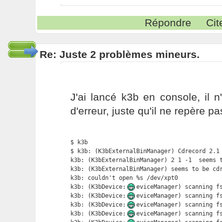
Répondre
Cit
Re: Juste 2 problèmes mineurs.
J'ai lancé k3b en console, il
d'erreur, juste qu'il ne repère p
$ k3b

$ k3b: (K3bExternalBinManager) Cdrecord 2.1 
k3b: (K3bExternalBinManager) 2 1 -1  seems t
k3b: (K3bExternalBinManager) seems to be cdr
k3b: couldn't open %s /dev/xpt0

k3b: (K3bDevice:
eviceManager) scanning fs
k3b: (K3bDevice:
eviceManager) scanning fs
k3b: (K3bDevice:
eviceManager) scanning fs
k3b: (K3bDevice:
eviceManager) scanning fs