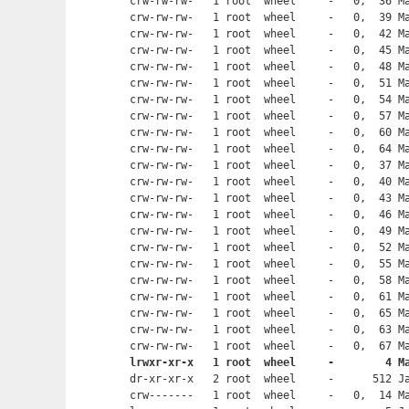
crw-rw-rw-   1 root  wheel     -   0,  36 Ma
crw-rw-rw-   1 root  wheel     -   0,  39 Ma
crw-rw-rw-   1 root  wheel     -   0,  42 Ma
crw-rw-rw-   1 root  wheel     -   0,  45 Ma
crw-rw-rw-   1 root  wheel     -   0,  48 Ma
crw-rw-rw-   1 root  wheel     -   0,  51 Ma
crw-rw-rw-   1 root  wheel     -   0,  54 Ma
crw-rw-rw-   1 root  wheel     -   0,  57 Ma
crw-rw-rw-   1 root  wheel     -   0,  60 Ma
crw-rw-rw-   1 root  wheel     -   0,  64 Ma
crw-rw-rw-   1 root  wheel     -   0,  37 Ma
crw-rw-rw-   1 root  wheel     -   0,  40 Ma
crw-rw-rw-   1 root  wheel     -   0,  43 Ma
crw-rw-rw-   1 root  wheel     -   0,  46 Ma
crw-rw-rw-   1 root  wheel     -   0,  49 Ma
crw-rw-rw-   1 root  wheel     -   0,  52 Ma
crw-rw-rw-   1 root  wheel     -   0,  55 Ma
crw-rw-rw-   1 root  wheel     -   0,  58 Ma
crw-rw-rw-   1 root  wheel     -   0,  61 Ma
crw-rw-rw-   1 root  wheel     -   0,  65 Ma
crw-rw-rw-   1 root  wheel     -   0,  63 Ma
lrwxr-xr-x   1 root  wheel     -        4 M

dr-xr-xr-x   2 root  wheel     -      512 Ja
crw-------   1 root  wheel     -   0,  14 Ma