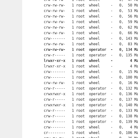
crw-rw-rw-   1 root  wheel     -   0,  50 Ma
crw-rw-rw-   1 root  wheel     -   0,  53 Ma
crw-rw-rw-   1 root  wheel     -   0,  56 Ma
crw-rw-rw-   1 root  wheel     -   0,  59 Ma
crw-rw-rw-   1 root  wheel     -   0,  62 Ma
crw-rw-rw-   1 root  wheel     -   0,  66 Ma
crw-------   1 root  wheel     -   0, 143 Ma
crw-rw-rw-   1 root  operator  -   0, 134 M
lrwxr-xr-x   1 root  wheel     -        4 M

lrwxr-xr-x   1 root  wheel     -        4 Ma
crw-------   1 root  wheel     -   0,  15 Ma
crw-------   1 root  wheel     -   0, 100 Ma
crw-rw-rw-   1 root  wheel     -   0,  16 Ma
crw-r-----   1 root  operator  -   0, 132 Ma
crwxrwxr-x   1 root  operator  -   0, 136 Ma
crw-r-----   1 root  operator  -   0, 137 Ma
crwxrwxr-x   1 root  operator  -   0, 140 Ma
crw-r-----   1 root  operator  -   0, 133 Ma
crw-r-----   1 root  operator  -   0, 138 Ma
crw-r-----   1 root  operator  -   0, 139 Ma
crw-------   1 root  wheel     -   0,   4 Ma
cr--------   1 root  wheel     -   0, 106 Ma