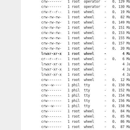
crw-------   1 root  operator  -   0, 129 Ma
crw-------   1 root  operator  -   0, 130 Ma
crw-r--r--   1 root  wheel     -   0,  19 Ma
crw-rw-rw-   1 root  wheel     -   0,  82 Ma
crw-rw-rw-   1 root  wheel     -   0, 149 Ma
crw-rw-rw-   1 root  wheel     -   0, 151 Ma
crw-rw-rw-   1 root  wheel     -   0, 153 Ma
crw-rw-rw-   1 root  wheel     -   0, 155 Ma
crw-rw-rw-   1 root  wheel     -   0, 157 Ma
lrwxr-xr-x   1 root  wheel     -        4 M

cr--r--r--   1 root  wheel     -   0,   6 Ma
lrwxr-xr-x   1 root  wheel     -        4 Ja
lrwxr-xr-x   1 root  wheel     -        4 Ja
lrwxr-xr-x   1 root  wheel     -        4 Ja
crw-------   1 root  wheel     -   0,  12 Ma
crw--w----   1 phil  tty       -   0, 150 Ma
crw-------   1 phil  tty       -   0, 152 Ma
crw-------   1 phil  tty       -   0, 154 Ma
crw-------   1 phil  tty       -   0, 156 Ma
crw--w----   1 phil  tty       -   0, 158 Ma
crw-------   1 root  wheel     -   0,  84 Ma
crw-------   1 root  wheel     -   0,  85 Ma
crw-------   1 root  wheel     -   0,  86 Ma
crw-------   1 root  wheel     -   0,  87 Ma