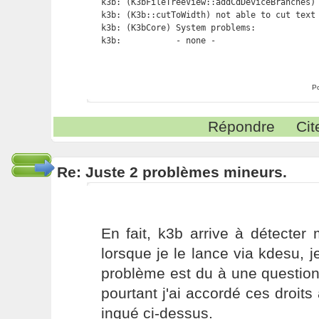
k3b: (K3bFileTreeView::addCdDeviceBranches) 
k3b: (K3b::cutToWidth) not able to cut text 
k3b: (K3bCore) System problems:

k3b:           - none -

P
Répondre
Cit
Re: Juste 2 problèmes mineurs.
En fait, k3b arrive à détecter
lorsque je le lance via kdesu, j
problème est du à une question 
pourtant j'ai accordé ces droi
inqué ci-dessus.