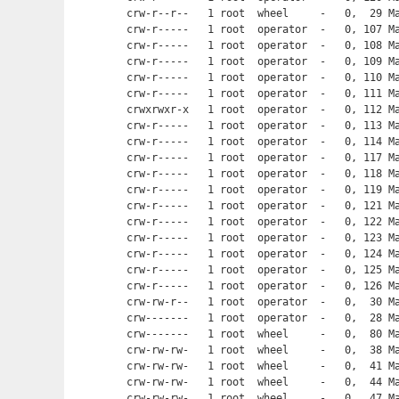
crw-r--r--   1 root  wheel     -   0,  29 Ma
crw-r-----   1 root  operator  -   0, 107 Ma
crw-r-----   1 root  operator  -   0, 108 Ma
crw-r-----   1 root  operator  -   0, 109 Ma
crw-r-----   1 root  operator  -   0, 110 Ma
crw-r-----   1 root  operator  -   0, 111 Ma
crwxrwxr-x   1 root  operator  -   0, 112 Ma
crw-r-----   1 root  operator  -   0, 113 Ma
crw-r-----   1 root  operator  -   0, 114 Ma
crw-r-----   1 root  operator  -   0, 117 Ma
crw-r-----   1 root  operator  -   0, 118 Ma
crw-r-----   1 root  operator  -   0, 119 Ma
crw-r-----   1 root  operator  -   0, 121 Ma
crw-r-----   1 root  operator  -   0, 122 Ma
crw-r-----   1 root  operator  -   0, 123 Ma
crw-r-----   1 root  operator  -   0, 124 Ma
crw-r-----   1 root  operator  -   0, 125 Ma
crw-r-----   1 root  operator  -   0, 126 Ma
crw-rw-r--   1 root  operator  -   0,  30 Ma
crw-------   1 root  operator  -   0,  28 Ma
crw-------   1 root  wheel     -   0,  80 Ma
crw-rw-rw-   1 root  wheel     -   0,  38 Ma
crw-rw-rw-   1 root  wheel     -   0,  41 Ma
crw-rw-rw-   1 root  wheel     -   0,  44 Ma
crw-rw-rw-   1 root  wheel     -   0,  47 Ma