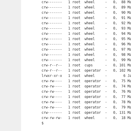
crw-------   1 root  wheel     -   0,  88 Ma
crw-------   1 root  wheel     -   0,  89 Ma
crw-------   1 root  wheel     -   0,  90 Ma
crw-------   1 root  wheel     -   0,  91 Ma
crw-------   1 root  wheel     -   0,  92 Ma
crw-------   1 root  wheel     -   0,  93 Ma
crw-------   1 root  wheel     -   0,  94 Ma
crw-------   1 root  wheel     -   0,  95 Ma
crw-------   1 root  wheel     -   0,  96 Ma
crw-------   1 root  wheel     -   0,  97 Ma
crw-------   1 root  wheel     -   0,  98 Ma
crw-------   1 root  wheel     -   0,  99 Ma
crw-r--r--   1 root  cups      -   0, 101 Ma
crw-r--r--   1 root  operator  -   0, 102 Ma
lrwxr-xr-x   1 root  wheel     -        6 Ja
crw-rw----   1 root  operator  -   0,  75 Ma
crw-rw----   1 root  operator  -   0,  74 Ma
crw-rw----   1 root  operator  -   0,  76 Ma
crw-rw----   1 root  operator  -   0,  77 Ma
crw-rw----   1 root  operator  -   0,  78 Ma
crw-rw----   1 root  operator  -   0,  79 Ma
crw-------   1 root  operator  -   0, 131 Ma
crw-rw-rw-   1 root  wheel     -   0,  18 Ma
$