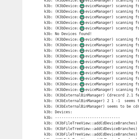
k3b: (K3bDevice:
eviceManager) scanning fs
k3b: (K3bDevice:
eviceManager) scanning fs
k3b: (K3bDevice:
eviceManager) scanning fs
k3b: (K3bDevice:
eviceManager) scanning fs
k3b: (K3bDevice:
eviceManager) scanning fs
k3b: (K3bDevice:
eviceManager) scanning fs
k3b: No Devices found!

k3b: (K3bDevice:
eviceManager) scanning fs
k3b: (K3bDevice:
eviceManager) scanning fs
k3b: (K3bDevice:
eviceManager) scanning fs
k3b: (K3bDevice:
eviceManager) scanning fs
k3b: (K3bDevice:
eviceManager) scanning fs
k3b: (K3bDevice:
eviceManager) scanning fs
k3b: (K3bDevice:
eviceManager) scanning fs
k3b: (K3bDevice:
eviceManager) scanning fs
k3b: (K3bDevice:
eviceManager) scanning fs
k3b: (K3bDevice:
eviceManager) scanning fs
k3b: (K3bExternalBinManager) Cdrecord 2.1 fe
k3b: (K3bExternalBinManager) 2 1 -1  seems t
k3b: (K3bExternalBinManager) seems to be cdr
k3b: Devices:

k3b: ------------------------------

k3b: (K3bFileTreeView::addCdDeviceBranches)

k3b: (K3bFileTreeView::addCdDeviceBranches) 
k3b: (K3bFileTreeView::addCdDeviceBranches)
