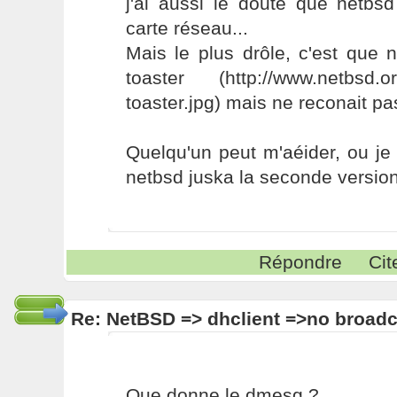
j'ai aussi le doute que netbs
carte réseau...
Mais le plus drôle, c'est que
toaster (http://www.netbsd.org/
toaster.jpg) mais ne reconait pa
Quelqu'un peut m'aéider, ou je 
netbsd juska la seconde versio
Répondre
Cit
Re: NetBSD => dhclient =>no broadc
Que donne le dmesg ?