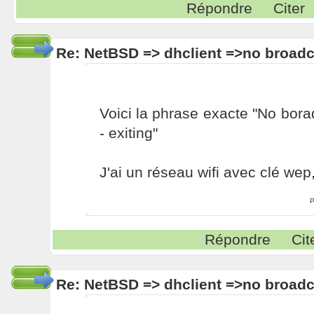
Répondre
Citer
Re: NetBSD => dhclient =>no broadc
Voici la phrase exacte "No bora
- exiting"
J'ai un réseau wifi avec clé wep
P
Répondre
Cit
Re: NetBSD => dhclient =>no broadc