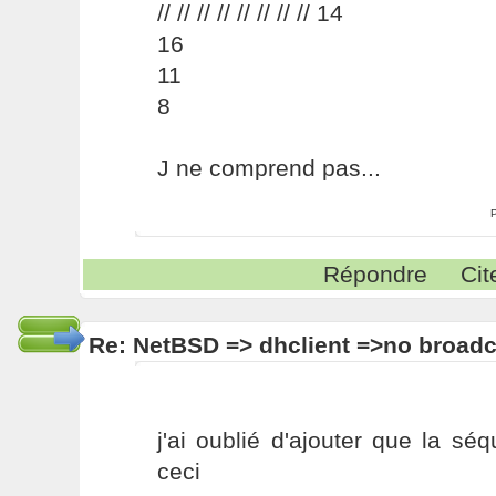
// // // // // // // // 14
16
11
8
J ne comprend pas...
Répondre
Cit
Re: NetBSD => dhclient =>no broadc
j'ai oublié d'ajouter que la s
ceci