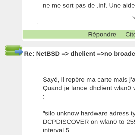
ne me sort pas de .inf. Une aide
Po
Répondre
Cit
Re: NetBSD => dhclient =>no broadc
Sayé, il repère ma carte mais j'a
Quand je lance dhclient wlan0 vo
:
"silo unknow hardware adress t
DCPDISCOVER on wlan0 to 255
interval 5