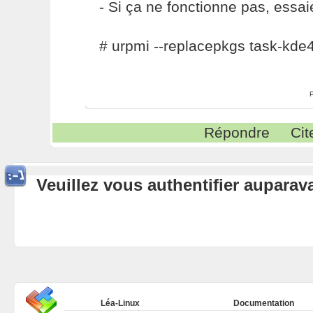
- Si ça ne fonctionne pas, essai
# urpmi --replacepkgs task-kde
Répondre
Cit
Veuillez vous authentifier aupara
Léa-Linux
Documentation