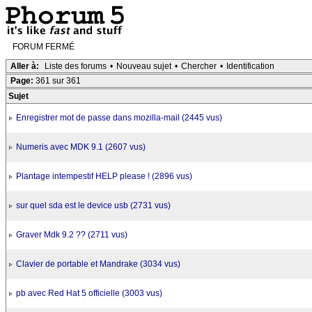
FORUM FERMÉ
Aller à:
Liste des forums
•
Nouveau sujet
•
Chercher
•
Identification
Page:
361 sur 361
Sujet
Enregistrer mot de passe dans mozilla-mail (2445 vus)
Numeris avec MDK 9.1 (2607 vus)
Plantage intempestif HELP please ! (2896 vus)
sur quel sda est le device usb (2731 vus)
Graver Mdk 9.2 ?? (2711 vus)
Clavier de portable et Mandrake (3034 vus)
pb avec Red Hat 5 officielle (3003 vus)