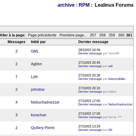
archive : RPM
: Lealinux Forums
Aller à la page:
Page précédente
Première page...
357
358
359
360
361
Messages
Initié par
Dernier message
28/10/03 16:49
2
GML
Dernier message
par Yann69
27/10/03 20:45
2
Ag0nn
Dernier message
par
adi
27/10/03 20:38
7
Lylli
Dernier message
par
kisscoolkiller
27/10/03 20:10
2
johndoe
Dernier message
par tullius
27/10/03 17:55
4
Nebuchadnezzar
Dernier message
par
Nebuchadnezzar
27/10/03 17:00
3
kurachan
Dernier message
par fee-la -***
27/10/03 13:29
2
Quillery Pierre
Dernier message
par
Gil