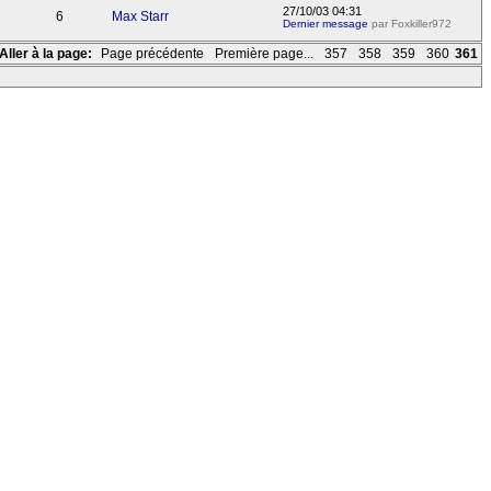
27/10/03 04:31
6
Max Starr
Dernier message
par Foxkiller972
Aller à la page:
Page précédente
Première page...
357
358
359
360
361