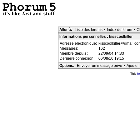
Aller à:
Liste des forums
•
Index du forum
•
C
Informations personnelles : kisscoolkiller
Adresse électronique:
kisscoolkiller@gmail.co
Messages:
162
Membre depuis :
22/09/04 14:33
Dernière connexion:
06/08/10 19:15
Options:
Envoyer un message privé
•
Ajouter 
This
f