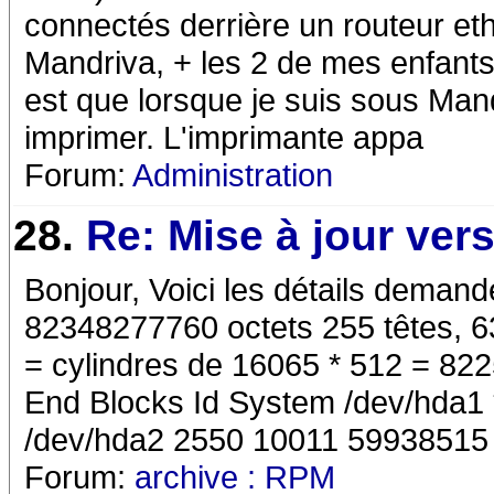
connectés derrière un routeur et
Mandriva, + les 2 de mes enfant
est que lorsque je suis sous Man
imprimer. L'imprimante appa
Forum:
Administration
28.
Re: Mise à jour ver
Bonjour, Voici les détails demand
82348277760 octets 255 têtes, 63
= cylindres de 16065 * 512 = 822
End Blocks Id System /dev/hda1
/dev/hda2 2550 10011 59938515
Forum:
archive : RPM