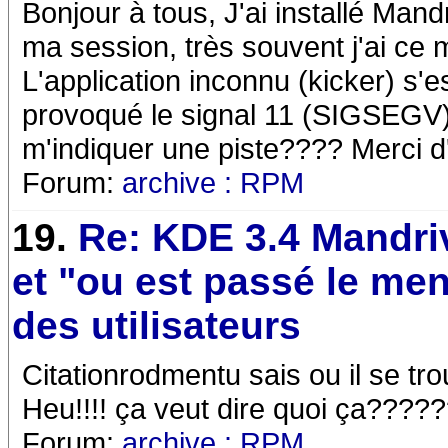
Bonjour à tous, J'ai installé Ma
ma session, très souvent j'ai ce 
L'application inconnu (kicker) s'
provoqué le signal 11 (SIGSEGV) Ex
m'indiquer une piste???? Merci
Forum:
archive : RPM
19.
Re: KDE 3.4 Mandri
et "ou est passé le me
des utilisateurs
Citationrodmentu sais ou il se
Heu!!!! ça veut dire quoi ça????
Forum:
archive : RPM