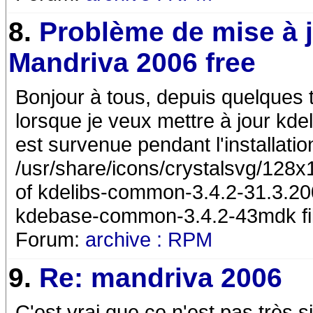
8.
Problème de mise à 
Mandriva 2006 free
Bonjour à tous, depuis quelques 
lorsque je veux mettre à jour kd
est survenue pendant l'installatio
/usr/share/icons/crystalsvg/128x
of kdelibs-common-3.4.2-31.3.200
kdebase-common-3.4.2-43mdk file
Forum:
archive : RPM
9.
Re: mandriva 2006
C'est vrai que ce n'est pas très 