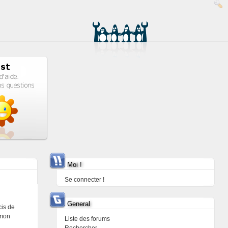
Moi !
Se connecter !
General
cis de
 mon
Liste des forums