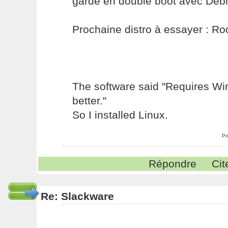
garde en double boot avec Debi
Prochaine distro à essayer : Ro
The software said "Requires W
better."
So I installed Linux.
Po
Répondre
Cit
Re: Slackware