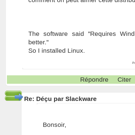
The software said "Requires Win
better."
So I installed Linux.
P
Répondre
Citer
Re: Déçu par Slackware
Bonsoir,