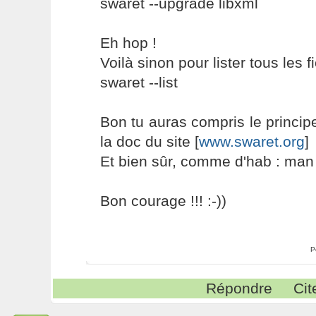
swaret --upgrade libxml
Eh hop !
Voilà sinon pour lister tous les f
swaret --list
Bon tu auras compris le principe,
la doc du site [
www.swaret.org
]
Et bien sûr, comme d'hab : man
Bon courage !!! :-))
P
Répondre
Cit