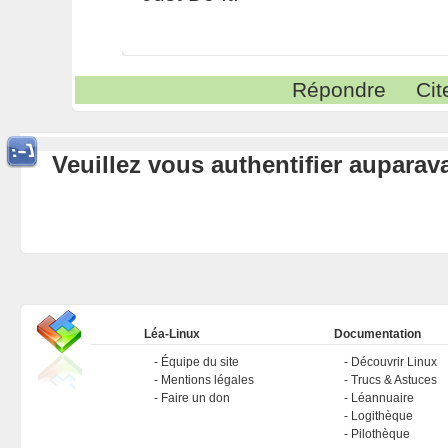
Répondre
Cit
Veuillez vous authentifier aupara
Léa-Linux
Documentation
Équipe du site
Découvrir Linux
Mentions légales
Trucs & Astuces
Faire un don
Léannuaire
Logithèque
Pilothèque