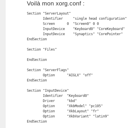
Voilà mon xorg.conf :
Section "ServerLayout"

	Identifier     "single head configuration"

	Screen      0  "Screen0" 0 0

	InputDevice    "Keyboard0" "CoreKeyboard"

	InputDevice    "Synaptics" "CorePointer"

EndSection

Section "Files"

EndSection

Section "ServerFlags"

	Option	    "AIGLX" "off"

EndSection

Section "InputDevice"

	Identifier  "Keyboard0"

	Driver      "kbd"

	Option	    "XkbModel" "pc105"

	Option	    "XkbLayout" "fr"

	Option	    "XkbVariant" "latin9"

EndSection
