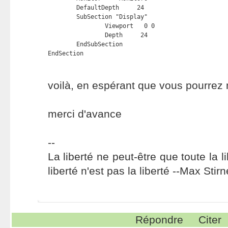
	DefaultDepth     24

	SubSection "Display"

		Viewport   0 0

		Depth     24

	EndSubSection

EndSection
voilà, en espérant que vous pourrez 
merci d'avance
--
La liberté ne peut-être que toute la 
liberté n'est pas la liberté --Max Stirn
Répondre
Citer