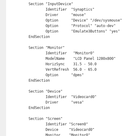
Section "InputDevice"

	Identifier  "Synaptics"

	Driver      "mouse"

	Option	    "Device" "/dev/sysmouse"

	Option	    "Protocol" "auto-dev"

	Option	    "Emulate3Buttons" "yes"

EndSection

Section "Monitor"

	Identifier   "Monitor0"

	ModelName    "LCD Panel 1280x800"

	HorizSync    31.5 - 50.0

	VertRefresh  56.0 - 65.0

	Option	    "dpms"

EndSection

Section "Device"

	Identifier  "Videocard0"

	Driver      "vesa"

EndSection

Section "Screen"

	Identifier "Screen0"

	Device     "Videocard0"

	Monitor    "Monitor0"
