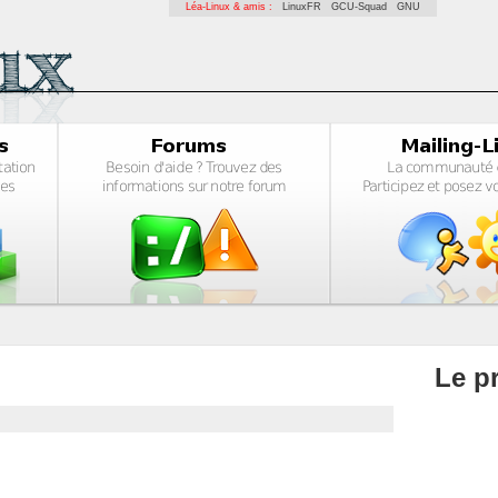
Léa-Linux & amis :
LinuxFR
GCU-Squad
GNU
Le pr