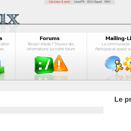
Léa-Linux & amis :
LinuxFR
GCU-Squad
GNU
Le pr