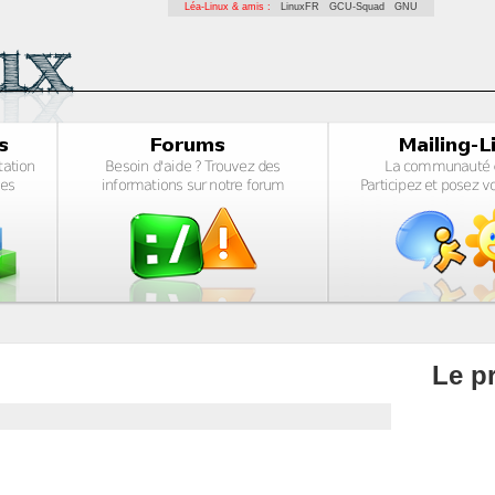
Léa-Linux & amis :
LinuxFR
GCU-Squad
GNU
Le pr