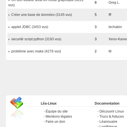
Un bon éditeur texte en mode graphique (4201
8
Greg L.
vus)
Créer une base de données (3145 vus)
5
fff
applet JDBC (3453 vus)
3
lechabin
securité script python (3193 vus)
3
Xeno-Kane
problème avec make (4276 vus)
2
M
Léa-Linux
Documentation
Équipe du site
Découvrir Linux
Mentions légales
Trucs & Astuces
Faire un don
Léannuaire
Logithèque