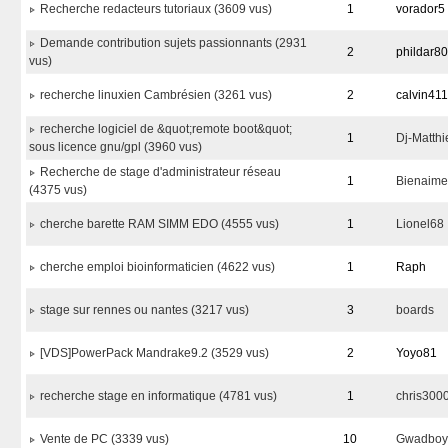
Recherche redacteurs tutoriaux (3609 vus)
1
vorador5
Demande contribution sujets passionnants (2931
2
phildar8
vus)
recherche linuxien Cambrésien (3261 vus)
2
calvin41
recherche logiciel de &quot;remote boot&quot;
1
Dj-Matthi
sous licence gnu/gpl (3960 vus)
Recherche de stage d'administrateur réseau
1
Bienaime
(4375 vus)
cherche barette RAM SIMM EDO (4555 vus)
1
Lionel68
cherche emploi bioinformaticien (4622 vus)
1
Raph
stage sur rennes ou nantes (3217 vus)
3
boards
[VDS]PowerPack Mandrake9.2 (3529 vus)
2
Yoyo81
recherche stage en informatique (4781 vus)
1
chris300
Vente de PC (3339 vus)
10
Gwadboy