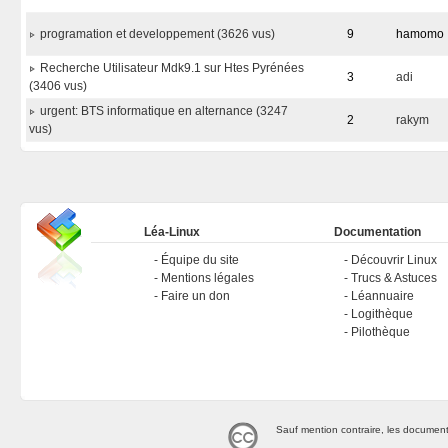
programation et developpement (3626 vus)
9
hamomo
Recherche Utilisateur Mdk9.1 sur Htes Pyrénées
3
adi
(3406 vus)
urgent: BTS informatique en alternance (3247
2
rakym
vus)
Léa-Linux
Documentation
Équipe du site
Découvrir Linux
Mentions légales
Trucs & Astuces
Faire un don
Léannuaire
Logithèque
Pilothèque
Sauf mention contraire, les document