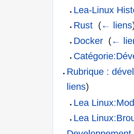
Lea-Linux Hist
Rust
‎
(
← liens
Docker
‎
(
← lie
Catégorie:Dé
Rubrique : dév
liens
)
Lea Linux:Modé
Lea Linux:Brou
Developpement