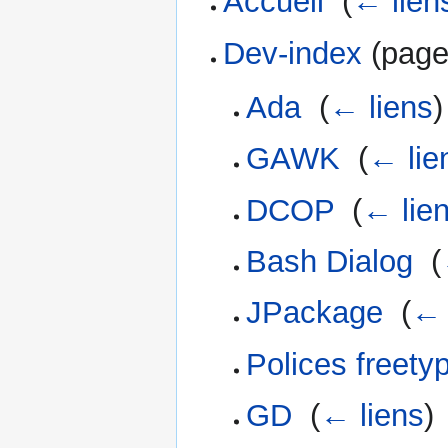
Accueil
‎
(
← lien
Dev-index
(page 
Ada
‎
(
← liens
)
GAWK
‎
(
← lie
DCOP
‎
(
← lie
Bash Dialog
‎
(
JPackage
‎
(
← 
Polices freety
GD
‎
(
← liens
)