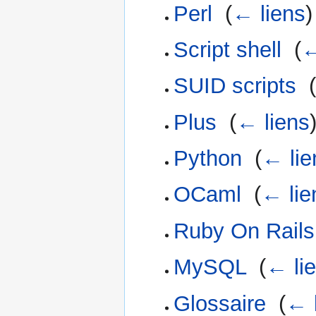
Perl
‎
(
← liens
)
Script shell
‎
(
←
SUID scripts
‎
(
Plus
‎
(
← liens
Python
‎
(
← lie
OCaml
‎
(
← lie
Ruby On Rails
MySQL
‎
(
← li
Glossaire
‎
(
← 