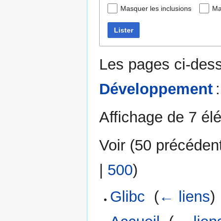
Masquer les inclusions
Ma
Lister
Les pages ci-dess
Développement
:
Affichage de 7 él
Voir (
50 précéden
|
500
)
Glibc
‎
(
← liens
)