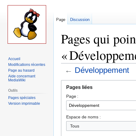
Page
Discussion
Pages qui poin
« Développeme
Accueil
Modifications récentes
←
Développement
Page au hasard
Aide concernant
MediaWiki
Aller
Aller
Pages liées
à
à
Outils
Page :
la
la
Pages spéciales
navigation
recherche
Version imprimable
Espace de noms :
Tous