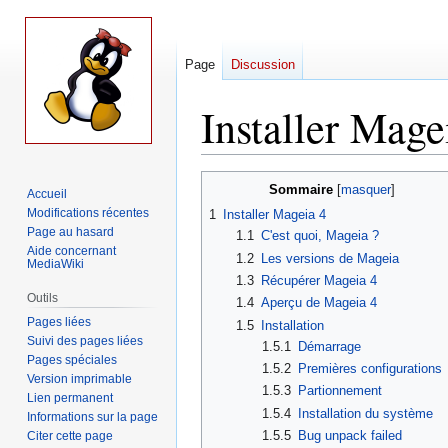
Page
Discussion
Installer Mage
Aller
Aller
Sommaire
Accueil
à
à
Modifications récentes
1
Installer Mageia 4
la
la
Page au hasard
1.1
C'est quoi, Mageia ?
navigation
recherche
Aide concernant
1.2
Les versions de Mageia
MediaWiki
1.3
Récupérer Mageia 4
Outils
1.4
Aperçu de Mageia 4
Pages liées
1.5
Installation
Suivi des pages liées
1.5.1
Démarrage
Pages spéciales
1.5.2
Premières configurations
Version imprimable
1.5.3
Partionnement
Lien permanent
1.5.4
Installation du système
Informations sur la page
1.5.5
Bug unpack failed
Citer cette page