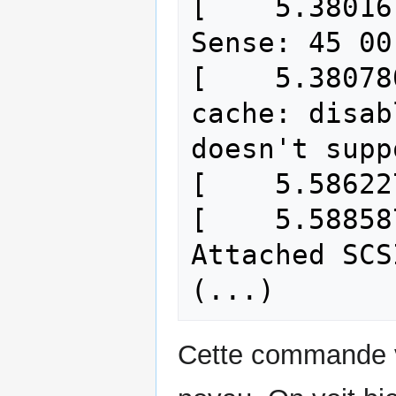
[    5.38016
Sense: 45 00
[    5.38078
cache: disab
doesn't supp
[    5.58622
[    5.58858
Attached SCS
Cette commande v