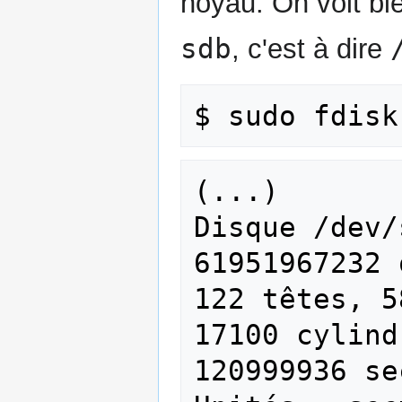
noyau. On voit bi
sdb
, c'est à dire
(...)

Disque /dev/
61951967232 
122 têtes, 5
17100 cylind
120999936 se