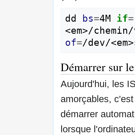
dd 
bs
=
4M 
if
=
of
=
/dev/<em>
Démarrer sur le
Aujourd'hui, les IS
amorçables, c'est 
démarrer automat
lorsque l'ordinate