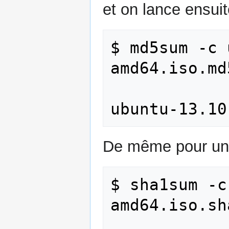
et on lance ensui
$ md5sum -c 
amd64.iso.md5
De même pour un
$ sha1sum -c
amd64.iso.sha