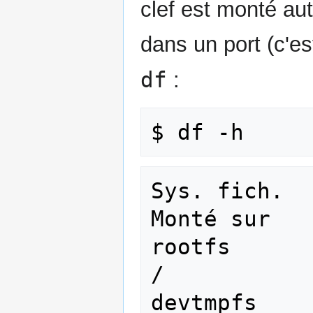
clef est monté au
dans un port (c'es
df
:
Sys. fich.  
Monté sur

rootfs      
/

devtmpfs    