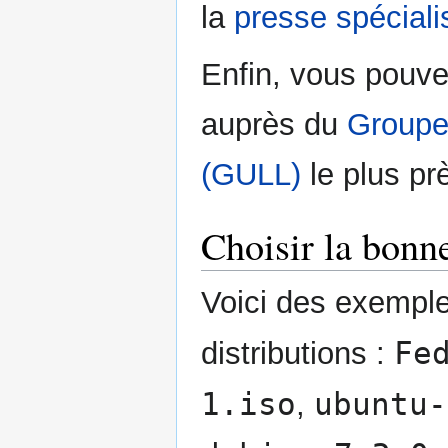
la
presse spéciali
Enfin, vous pouv
auprès du
Groupe 
(GULL)
le plus pr
Choisir la bonn
Voici des exempl
Fe
distributions :
1.iso
ubuntu-
,