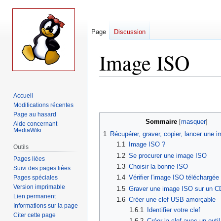
Page
Discussion
Image ISO
Aller
Aller
Accueil
à
à
Modifications récentes
la
la
Page au hasard
navigation
recherche
Sommaire
Aide concernant
MediaWiki
1
Récupérer, graver, copier, lancer une 
1.1
Image ISO ?
Outils
1.2
Se procurer une image ISO
Pages liées
1.3
Choisir la bonne ISO
Suivi des pages liées
1.4
Vérifier l'image ISO téléchargée
Pages spéciales
Version imprimable
1.5
Graver une image ISO sur un 
Lien permanent
1.6
Créer une clef USB amorçable
Informations sur la page
1.6.1
Identifier votre clef
Citer cette page
1.6.2
Créer la clef avec un outi