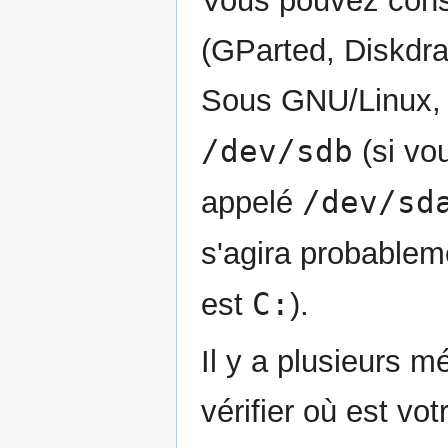
Vous pouvez consul
(GParted, Diskdrak
Sous GNU/Linux, e
/dev/sdb
(si vo
/dev/sd
appelé
s'agira probable
C:
est
).
Il y a plusieurs 
vérifier où est vo