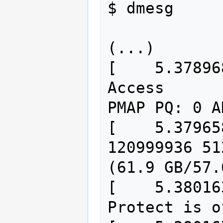
$ dmesg

(...)

[    5.37896
Access        
PMAP PQ: 0 A
[    5.37965
120999936 51
(61.9 GB/57.
[    5.38016
Protect is of