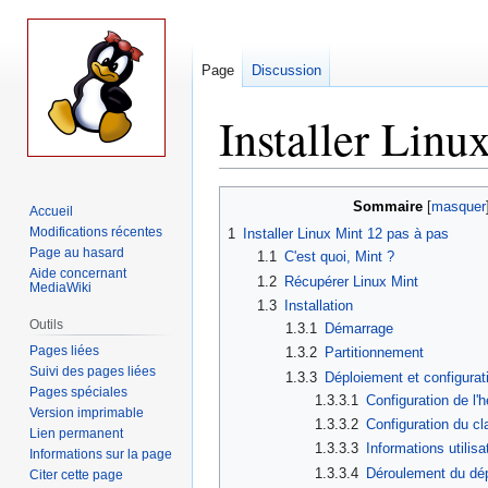
Page
Discussion
Installer Linu
Aller
Aller
Sommaire
Accueil
à
à
Modifications récentes
1
Installer Linux Mint 12 pas à pas
la
la
Page au hasard
1.1
C'est quoi, Mint ?
navigation
recherche
Aide concernant
1.2
Récupérer Linux Mint
MediaWiki
1.3
Installation
Outils
1.3.1
Démarrage
Pages liées
1.3.2
Partitionnement
Suivi des pages liées
1.3.3
Déploiement et configurat
Pages spéciales
1.3.3.1
Configuration de l'
Version imprimable
1.3.3.2
Configuration du cl
Lien permanent
1.3.3.3
Informations utilis
Informations sur la page
1.3.3.4
Déroulement du dé
Citer cette page