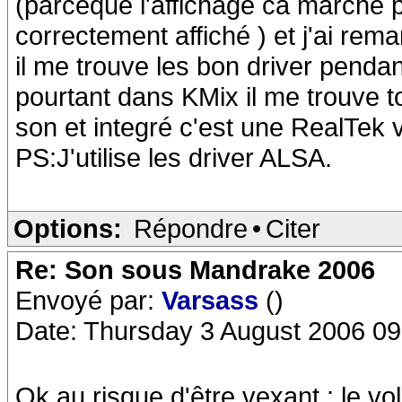
(parceque l'affichage ca marche 
correctement affiché ) et j'ai rem
il me trouve les bon driver pendant
pourtant dans KMix il me trouve t
son et integré c'est une RealTek 
PS:J'utilise les driver ALSA.
Options:
Répondre
•
Citer
Re: Son sous Mandrake 2006
Envoyé par:
Varsass
()
Date: Thursday 3 August 2006 09
Ok au risque d'être vexant : le v