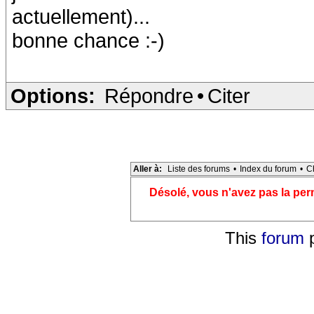
actuellement)...
bonne chance :-)
Options:
Répondre
•
Citer
Aller à:
Liste des forums
•
Index du forum
•
C
Désolé, vous n'avez pas la pe
This
forum
p