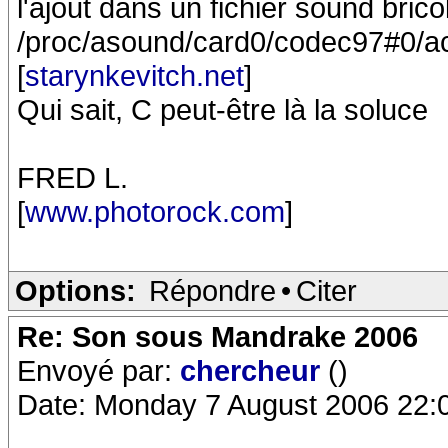
l'ajout dans un fichier sound brico
/proc/asound/card0/codec97#0/ac9
[
starynkevitch.net
]
Qui sait, C peut-être là la soluce
FRED L.
[
www.photorock.com
]
Options:
Répondre
•
Citer
Re: Son sous Mandrake 2006
Envoyé par:
chercheur
()
Date: Monday 7 August 2006 22: