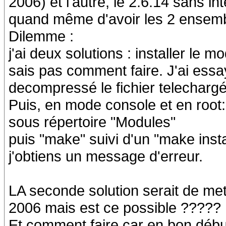
2006) et l'autre, le 2.6.14 sans in
quand même d'avoir les 2 ensemb
Dilemme :
j'ai deux solutions : installer le 
sais pas comment faire. J'ai essa
decompressé le fichier telechargé 
Puis, en mode console et en root:
sous répertoire "Modules"
puis "make" suivi d'un "make insta
j'obtiens un message d'erreur.
LA seconde solution serait de met
2006 mais est ce possible ?????
Et comment faire car en bon débuta