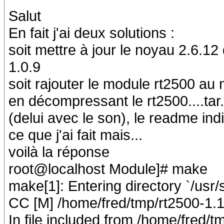
Salut
En fait j'ai deux solutions :
soit mettre à jour le noyau 2.6.12
1.0.9
soit rajouter le module rt2500 au 
en décompressant le rt2500....tar
(delui avec le son), le readme ind
ce que j'ai fait mais...
voilà la réponse
root@localhost Module]# make
make[1]: Entering directory `/usr/s
CC [M] /home/fred/tmp/rt2500-1.
In file included from /home/fred/