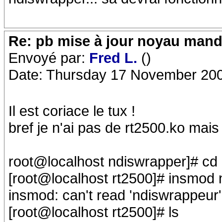
Re: pb mise à jour noyau mand
Envoyé par:
Fred L.
()
Date: Thursday 17 November 200
Il est coriace le tux !
bref je n'ai pas de rt2500.ko mais
root@localhost ndiswrapper]# cd 
[root@localhost rt2500]# insmod
insmod: can't read 'ndiswrappeur':
[root@localhost rt2500]# ls