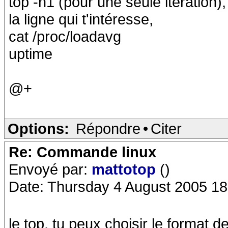
top -n1 (pour une seule itération)
la ligne qui t'intéresse,
cat /proc/loadavg
uptime
@+
Options:
Répondre
•
Citer
Re: Commande linux
Envoyé par:
mattotop
()
Date: Thursday 4 August 2005 18
le top, tu peux choisir le format d