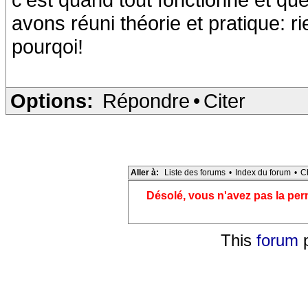
avons réuni théorie et pratique: r
pourqoi!
Options:
Répondre
•
Citer
Aller à:
Liste des forums
•
Index du forum
•
C
Désolé, vous n'avez pas la pe
This
forum
p