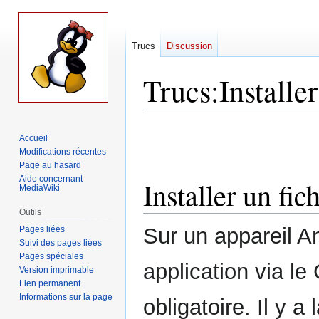
Trucs
Discussion
Trucs
:
Installe
Aller
Aller
Accueil
à
à
Modifications récentes
la
la
Page au hasard
navigation
recherche
Aide concernant
Installer un fi
MediaWiki
Outils
Sur un appareil A
Pages liées
Suivi des pages liées
Pages spéciales
application via le
Version imprimable
Lien permanent
Informations sur la page
obligatoire. Il y a