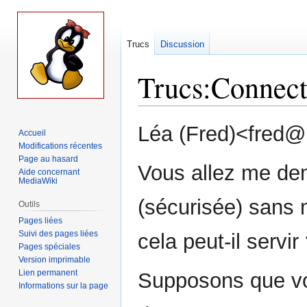
Trucs
Discussion
Trucs
:
Connect
Aller
Aller
Léa (Fred)<fred@l
Accueil
à
à
Modifications récentes
la
la
Page au hasard
Vous allez me de
navigation
recherche
Aide concernant
MediaWiki
(sécurisée) sans 
Outils
Pages liées
Suivi des pages liées
cela peut-il servir 
Pages spéciales
Version imprimable
Lien permanent
Supposons que vou
Informations sur la page