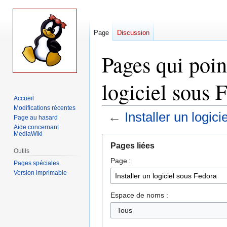
Page
Discussion
Pages qui point
logiciel sous 
Accueil
Modifications récentes
←
Installer un logic
Page au hasard
Aide concernant
MediaWiki
Aller
Aller
Pages liées
à
à
Outils
Page :
la
la
Pages spéciales
navigation
recherche
Version imprimable
Espace de noms :
Tous