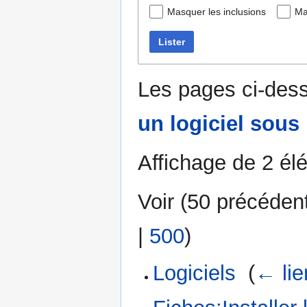
Masquer les inclusions
Ma
Lister
Les pages ci-dess
un logiciel sous
Affichage de 2 él
Voir (
50 précéden
|
500
)
Logiciels
‎
(
← lie