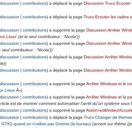
discussion
contributions
a déplacé la page
Discussion Trucs:Ecouter l
discussion
contributions
a déplacé la page
Trucs:Ecouter les radios s
discussion
contributions
a supprimé la page
Discussion:Arrêter Windo
eur Linux
' (et le seul contributeur : 'Nicola'))
discussion
contributions
a supprimé la page
Discussion:Arrêter Windo
le seul contributeur : 'Nicola'))
discussion
contributions
a déplacé la page
Discussion:Arrêter Window
le))
discussion
contributions
a déplacé la page
Discussion:Arrêter Window
discussion
contributions
a supprimé la page
Arrêter Windows et le ro
ur Linux
Â»)
discussion
contributions
a supprimé la page
Arrêter Windows et la pa
article est de montrer comment automatiser l'arrêt du'un système sous Wi
discussion
contributions
a supprimé la page
Action=edit/index/Accuei
discussion
contributions
a déplacé la page
Trucs:Changer de themes
GTK2 quand on n'utilise pas Gnome (le bureau)
(accent sur thème (je