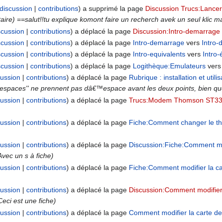
discussion
contributions
a supprimé la page
Discussion Trucs:Lancer
re) ==salut!!tu explique komont faire un recherch avek un seul klic mais 
scussion
contributions
a déplacé la page
Discussion:Intro-demarrage
scussion
contributions
a déplacé la page
Intro-demarrage
vers
Intro
scussion
contributions
a déplacé la page
Intro-equivalents
vers
Intro-
scussion
contributions
a déplacé la page
Logithèque:Emulateurs
ver
cussion
contributions
a déplacé la page
Rubrique : installation et utili
mespaces'' ne prennent pas dâ€™espace avant les deux points, bien qu
cussion
contributions
a déplacé la page
Trucs:Modem Thomson ST330
cussion
contributions
a déplacé la page
Fiche:Comment changer le 
cussion
contributions
a déplacé la page
Discussion:Fiche:Comment mod
Avec un s à fiche)
cussion
contributions
a déplacé la page
Fiche:Comment modifier la ca
cussion
contributions
a déplacé la page
Discussion:Comment modifier 
Ceci est une fiche)
cussion
contributions
a déplacé la page
Comment modifier la carte de