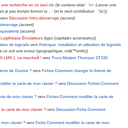
 une recherche en un seul clic
(le contenu était : '== :Lancer une
je pas kompri komon tu ...' (et le seul contributeur : 'Sz'))
vers
Discussion:Intro-démarrage
(accent)
-démarrage
(accent)
équivalents
(accent)
s
Logithèque:Émulateurs
(typo (capitales accentuées))
sation de logiciels
vers
Rubrique: installation et utilisation de logiciels
e ce soit une erreur typographique, mâ€™enfin))
 LM9.1, ca marcheÂ !
vers
Trucs:Modem Thomson ST330
thème de Gnome ?
vers
Fiches:Comment changer le thème de
ifier la carte de mon clavier ?
vers
Discussion Fiches:Comment
rte de mon clavier ?
vers
Fiches:Comment modifier la carte de
la carte de mon clavier ?
vers
Discussion:Fiche:Comment
 mon clavier ?
vers
Fiche:Comment modifier la carte de mon