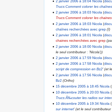
2 janvier 2006 à 18:04
Nicola
disc
Trucs:Comment colorer les chaîne
2 janvier 2006 à 18:03
Nicola
disc
Trucs:Comment colorer les chaines
2 janvier 2006 à 18:03
Nicola
disc
chaînes recherchées avec grep
(î)
2 janvier 2006 à 18:01
Nicola
disc
chaines recherchées avec grep
(pa
2 janvier 2006 à 18:00
Nicola
disc
le seul contributeur : 'Nicola'))
2 janvier 2006 à 17:59
Nicola
disc
2 janvier 2006 à 17:58
Nicola
disc
script de compression en Bz2
' (et 
2 janvier 2006 à 17:56
Nicola
disc
Bz2
(Ortho)
15 décembre 2005 à 18:45
Nicola
10 décembre 2005 à 20:03
Nicola
Trucs:Ã‰couter les radios sur inter
10 décembre 2005 à 19:34
Nicola
sur internet
' (et le seul contributeur 