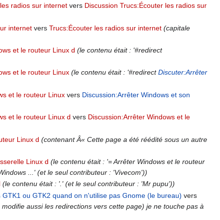
es radios sur internet
vers
Discussion Trucs:Écouter les radios sur
ur internet
vers
Trucs:Écouter les radios sur internet
(capitale
ws et le routeur Linux d
(le contenu était : '#redirect
ws et le routeur Linux
(le contenu était : '#redirect
Discuter:Arrêter
s et le routeur Linux
vers
Discussion:Arrêter Windows et son
s et le routeur Linux d
vers
Discussion:Arrêter Windows et le
uteur Linux d
(contenant Â« Cette page a été réédité sous un autre
sserelle Linux d
(le contenu était : '= Arrêter Windows et le routeur
ndows ...' (et le seul contributeur : 'Vivecom'))
l
(le contenu était : '.' (et le seul contributeur : 'Mr pupu'))
 GTK1 ou GTK2 quand on n'utilise pas Gnome (le bureau)
vers
 modifie aussi les redirections vers cette page) je ne touche pas à