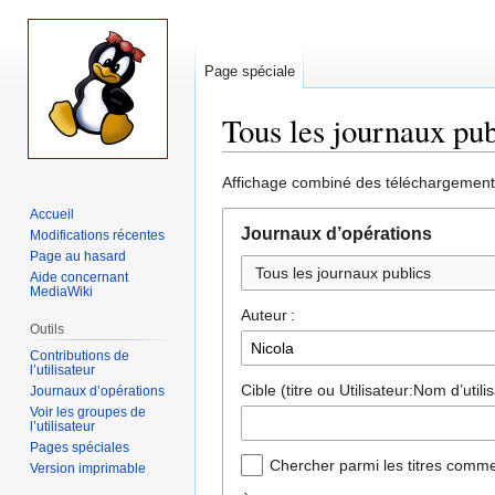
Page spéciale
Tous les journaux pub
Aller
Aller
Affichage combiné des téléchargements, 
à
à
Accueil
la
la
Journaux d’opérations
Modifications récentes
navigation
recherche
Page au hasard
Tous les journaux publics
Aide concernant
MediaWiki
Auteur :
Outils
Contributions de
l’utilisateur
Cible (titre ou Utilisateur:Nom d’utilis
Journaux d’opérations
Voir les groupes de
l’utilisateur
Pages spéciales
Chercher parmi les titres comme
Version imprimable