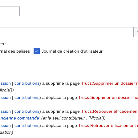
Ba
es :
rnal des balises
Journal de création d’utilisateur
ussion
contributions
a supprimé la page
Trucs:Supprimer un dossier n
Nicola'))
ussion
contributions
a déplacé la page
Trucs:Supprimer un dossier no
ussion
contributions
a supprimé la page
Trucs:Retrouver efficaceme
e ancienne commande
' (et le seul contributeur : 'Nicola'))
ussion
contributions
a déplacé la page
Trucs:Retrouver efficacemen
uation)