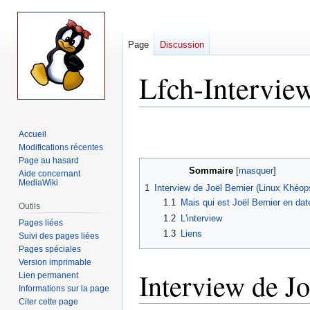
Page
Discussion
Lfch-Interview
Aller
Aller
Accueil
à
à
Modifications récentes
la
la
Page au hasard
navigation
recherche
Sommaire
Aide concernant
MediaWiki
1
Interview de Joël Bernier (Linux Khéop
1.1
Mais qui est Joël Bernier en dat
Outils
1.2
L'interview
Pages liées
1.3
Liens
Suivi des pages liées
Pages spéciales
Version imprimable
Interview de J
Lien permanent
Informations sur la page
Citer cette page