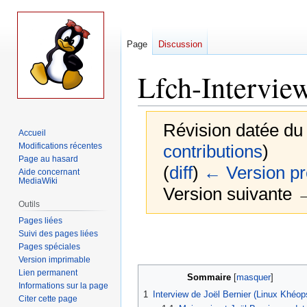
Page
Discussion
Lfch-Interview
Révision datée du
Accueil
Modifications récentes
contributions
)
Page au hasard
(
diff
)
← Version p
Aide concernant
MediaWiki
Version suivante →
Outils
Pages liées
Aller
Aller
Suivi des pages liées
Pages spéciales
à
à
Version imprimable
la
la
Lien permanent
navigation
recherche
Sommaire
Informations sur la page
1
Interview de Joël Bernier (Linux Khéop
Citer cette page