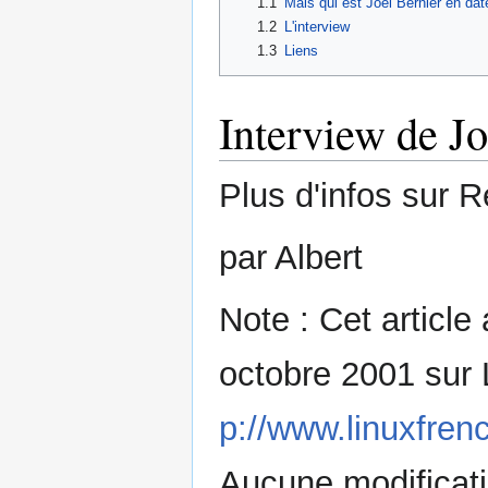
1.1
Mais qui est Joël Bernier en dat
1.2
L'interview
1.3
Liens
Interview de J
Plus d'infos sur 
par Albert
Note : Cet article 
octobre 2001 sur 
p://www.linuxfrenc
Aucune modificati