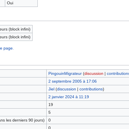
Oui
eurs (block infini)
eurs (block infini)
te page.
PingouinMigrateur
(
discussion
|
contribution
2 septembre 2005 à 17:06
Jiel
(
discussion
|
contributions
)
2 janvier 2024 à 11:19
19
5
s les derniers 90 jours)
0
0