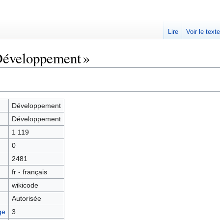
Lire
Voir le text
Développement »
Développement
Développement
1 119
0
2481
fr - français
wikicode
Autorisée
ge
3