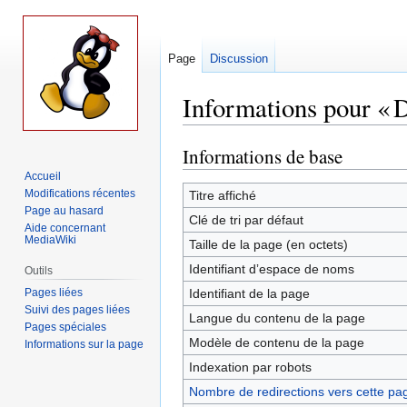
Page
Discussion
Informations pour « 
Informations de base
Aller
Aller
à
à
Accueil
la
la
Modifications récentes
Titre affiché
Page au hasard
navigation
recherche
Clé de tri par défaut
Aide concernant
MediaWiki
Taille de la page (en octets)
Identifiant dʼespace de noms
Outils
Pages liées
Identifiant de la page
Suivi des pages liées
Langue du contenu de la page
Pages spéciales
Modèle de contenu de la page
Informations sur la page
Indexation par robots
Nombre de redirections vers cette pa