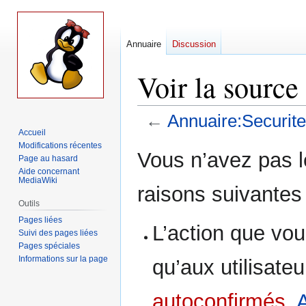
Annuaire
Discussion
Voir la source
←
Annuaire:Securite
Accueil
Modifications récentes
Aller
Aller
Vous n’avez pas le
Page au hasard
à
à
Aide concernant
la
la
MediaWiki
raisons suivantes 
navigation
recherche
Outils
Pages liées
L’action que vou
Suivi des pages liées
Pages spéciales
Informations sur la page
qu’aux utilisate
autoconfirmés
,