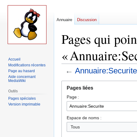
Annuaire
Discussion
Pages qui poin
« Annuaire:Sec
Accueil
Modifications récentes
←
Annuaire:Securite
Page au hasard
Aide concernant
MediaWiki
Aller
Aller
Pages liées
à
à
Outils
Page :
la
la
Pages spéciales
navigation
recherche
Version imprimable
Espace de noms :
Tous