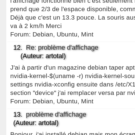
l'affichage fonctionne bien c'est seulement la
prend que 2/3 de l'espace disponible, comm
Déjà que c'est un 13.3 pouce. La souris auss
va à 2 km/h Merci
Forum:
Debian, Ubuntu, Mint
12.
Re: problème d'affichage
(Auteur: artotal)
J'ai à partir d'un magazine debian taper apti
nvidia-kernel-$(uname -r) nvidia-kernel-sou
settings nvidia-xconfig ensuite dans /etc/X
section "device" j'ai remplacer versa par nv
Forum:
Debian, Ubuntu, Mint
13.
problème d'affichage
(Auteur: artotal)
Bonjour, j'ai installé debian mais mon écra